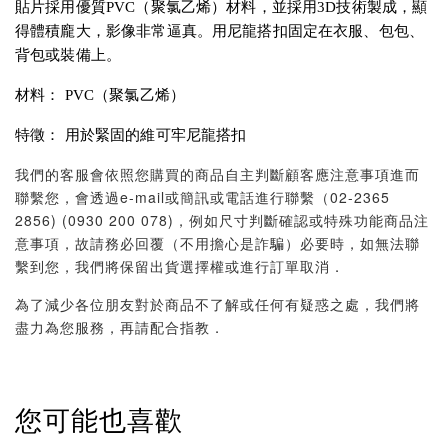
貼片採用優質PVC（聚氯乙烯）材料，並採用3D技術製成，顯
得體積龐大，影像非常逼真。用尼龍搭扣固定在衣服、包包、
背包或裝備上。
材料： PVC（聚氯乙烯）
特徵： 用於緊固的維可牢尼龍搭扣
我們的客服會依照您購買的商品自主判斷顧客應注意事項進而
聯繫您，會透過e-mail或簡訊或電話進行聯繫（02-2365
2856) (0930 200 078)，例如尺寸判斷確認或特殊功能商品注
意事項，故請務必回覆（不用擔心是詐騙）必要時，如無法聯
繫到您，我們將保留出貨選擇權或進行訂單取消．
為了減少各位朋友對於商品不了解或任何有疑惑之處，我們將
盡力為您服務，再請配合指教．
您可能也喜歡