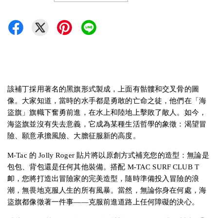
該補丁採用著名的黑旗形式製成，上面有骷髏和交叉骨的圖
像。大家知道，當時的水手都是勇敢的亡命之徒，他們在「海
盜旗」旗幟下奮勇前進，在水上和陸地上擊敗了敵人。如今，
海盜旗並沒有失去意義，它成為某種生活哲學的象徵：渴望冒
險、願意承擔風險、大膽征服新的高度。
M-Tac 的 Jolly Roger 貼片將以原創方式補充您的造型：無論是
包包、背包還是任何其他裝備。搭配 M-TAC SURF CLUB T
卹，您將打造出冒險家的完美造型，隨時準備投入冒險的浪
潮，無畏地克服人生的所有風暴。當然，無論你身在何處，海
盜旗都像徵著一件事——克服前進道路上任何障礙的決心。