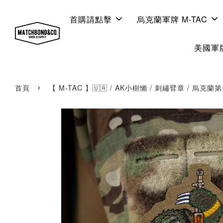
首購請點擊
烏克蘭軍牌 M-TAC
美國軍牌
›
首頁
【 M-TAC 】🇺🇦 / AK小樹懶 / 刺繡臂章 / 烏克