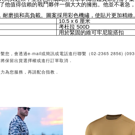
了他值得信賴的戰鬥夥伴一個大大的擁抱。他並不著急
其耐用的材料，耐磨損和高負載。圖案採用彩色機繡，使貼片更
10.5 x 6 厘米
考杜拉 500D
用於緊固的維可牢尼龍搭扣
過e-mail或簡訊或電話進行聯繫（02-2365 2856) (09
們將保留出貨選擇權或進行訂單取消．
盡力為您服務，再請配合指教．