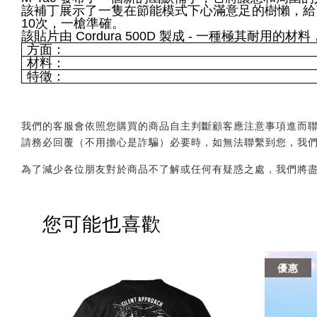
該補丁展示了一隻在節能模式下心滿意足的樹懶，給
10次，一槍準確。
該貼片由 Cordura 500D 製成 - 一種極
方面：
材料：
特徵：
我們的客服會依照您購買的商品自主判斷顧客應注意事項進而聯繫您，會透
請務必回覆（不用擔心是詐騙）必要時，如無法聯繫到您，我
為了減少各位朋友對於商品不了解或任何有疑惑之處，我們將
您可能也喜歡
優惠