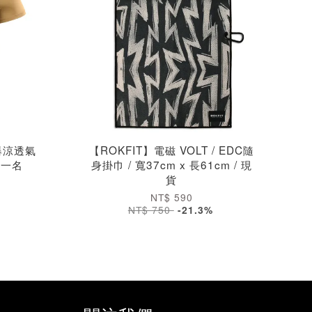
t 爆涼透氣
【ROKFIT】電磁 VOLT / EDC隨
第一名
身掛巾 / 寬37cm x 長61cm / 現
貨
NT$ 590
NT$ 750
-21.3%