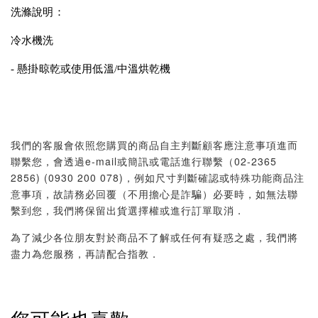
洗滌說明：
冷水機洗
- 懸掛晾乾或使用低溫/中溫烘乾機
我們的客服會依照您購買的商品自主判斷顧客應注意事項進而
聯繫您，會透過e-mail或簡訊或電話進行聯繫（02-2365
2856) (0930 200 078)，例如尺寸判斷確認或特殊功能商品注
意事項，故請務必回覆（不用擔心是詐騙）必要時，如無法聯
繫到您，我們將保留出貨選擇權或進行訂單取消．
為了減少各位朋友對於商品不了解或任何有疑惑之處，我們將
盡力為您服務，再請配合指教．