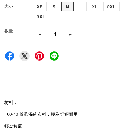
大小
XS
S
M
L
XL
2XL
3XL
數量
-
+
材料：
- 60/40 棉滌混紡布料，極為舒適耐用
輕盈透氣