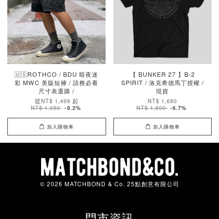
🇺🇸ROTHCO / BDU 暗夜迷
【 BUNKER 27 】B-2
彩 MWC 美版短褲 / 請務必看
SPIRIT / 洛克希德馬丁授權 /
尺寸表選購 /
現貨
從
起
NT$ 1,499
NT$ 1,680
NT$ 1,650
NT$ 1,800
-9.2%
-6.7%
加入購物車
加入購物車
© 2026 MATCHBOND & Co. 25點創意有限公司
門市資訊