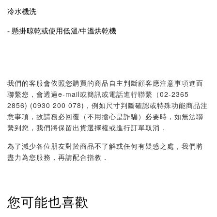
冷水機洗
- 懸掛晾乾或使用低溫/中溫烘乾機
我們的客服會依照您購買的商品自主判斷顧客應注意事項進而
聯繫您，會透過e-mail或簡訊或電話進行聯繫（02-2365
2856) (0930 200 078)，例如尺寸判斷確認或特殊功能商品注
意事項，故請務必回覆（不用擔心是詐騙）必要時，如無法聯
繫到您，我們將保留出貨選擇權或進行訂單取消．
為了減少各位朋友對於商品不了解或任何有疑惑之處，我們將
盡力為您服務，再請配合指教．
您可能也喜歡