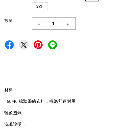
3XL
數量
-
+
材料：
- 60/40 棉滌混紡布料，極為舒適耐用
輕盈透氣
洗滌說明：