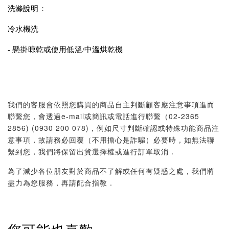
洗滌說明：
冷水機洗
- 懸掛晾乾或使用低溫/中溫烘乾機
我們的客服會依照您購買的商品自主判斷顧客應注意事項進而
聯繫您，會透過e-mail或簡訊或電話進行聯繫（02-2365
2856) (0930 200 078)，例如尺寸判斷確認或特殊功能商品注
意事項，故請務必回覆（不用擔心是詐騙）必要時，如無法聯
繫到您，我們將保留出貨選擇權或進行訂單取消．
為了減少各位朋友對於商品不了解或任何有疑惑之處，我們將
盡力為您服務，再請配合指教．