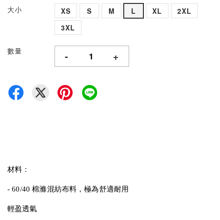
大小
XS
S
M
L
XL
2XL
3XL
數量
-
+
材料：
- 60/40 棉滌混紡布料，極為舒適耐用
輕盈透氣