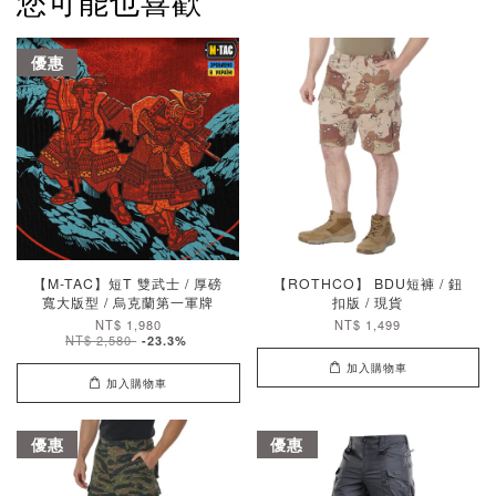
您可能也喜歡
優惠
【M-TAC】短T 雙武士 / 厚磅
【ROTHCO】 BDU短褲 / 鈕
寬大版型 / 烏克蘭第一軍牌
扣版 / 現貨
NT$ 1,980
NT$ 1,499
NT$ 2,580
-23.3%
加入購物車
加入購物車
優惠
優惠