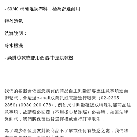
- 60/40 棉滌混紡布料，極為舒適耐用
輕盈透氣
洗滌說明：
冷水機洗
- 懸掛晾乾或使用低溫/中溫烘乾機
我們的客服會依照您購買的商品自主判斷顧客應注意事項進而
聯繫您，會透過e-mail或簡訊或電話進行聯繫（02-2365
2856) (0930 200 078)，例如尺寸判斷確認或特殊功能商品注
意事項，故請務必回覆（不用擔心是詐騙）必要時，如無法聯
繫到您，我們將保留出貨選擇權或進行訂單取消．
為了減少各位朋友對於商品不了解或任何有疑惑之處，我們將