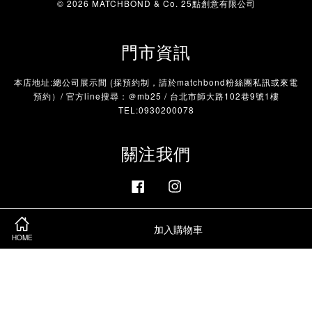
© 2026 MATCHBOND & Co. 25點創意有限公司
門市資訊
本店地址:總公司展示間 (採預約制，請於matchbond粉絲團私訊或來電
預約）/ 官方line搜尋：＠mb25 / 台北市師大路102巷9號1樓
TEL:0930200078
關注我們
Facebook
Instagram
加入購物車
HOME
Visa
Master
服務條款
|
隱私政策
|
退款政策