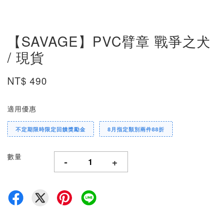
【SAVAGE】PVC臂章 戰爭之犬
/ 現貨
NT$ 490
適用優惠
不定期限時限定回饋獎勵金
8月指定類別兩件88折
數量
-
+