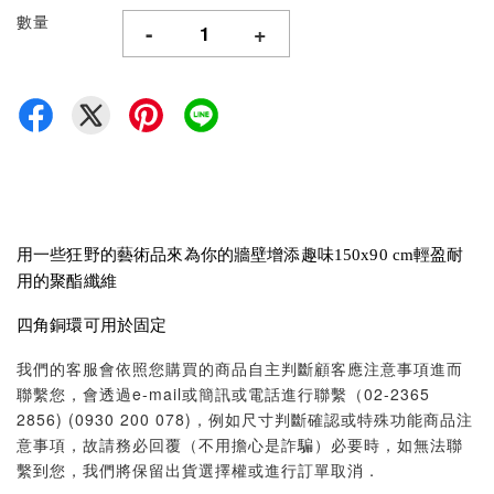
數量
-
+
用一些狂野的藝術品來為你的牆壁增添趣味150x90 cm輕盈耐
用的聚酯纖維
四角銅環可用於固定
我們的客服會依照您購買的商品自主判斷顧客應注意事項進而
聯繫您，會透過e-mail或簡訊或電話進行聯繫（02-2365
2856) (0930 200 078)，例如尺寸判斷確認或特殊功能商品注
意事項，故請務必回覆（不用擔心是詐騙）必要時，如無法聯
繫到您，我們將保留出貨選擇權或進行訂單取消．