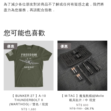
為了減少各位朋友對於商品不了解或任何有疑惑之處，我們將
盡力為您服務，再請配合指教．
您可能也喜歡
優惠
優惠
【 BUNKER 27 】A-10
【 M-TAC 】魔鬼氈模組Molle
THUNDERBOLT II
載具貼片 / 中 現貨
(WARTHOG) / 雙色 / 現貨
NT$ 600
NT$ 790
-24.1%
NT$ 1,680