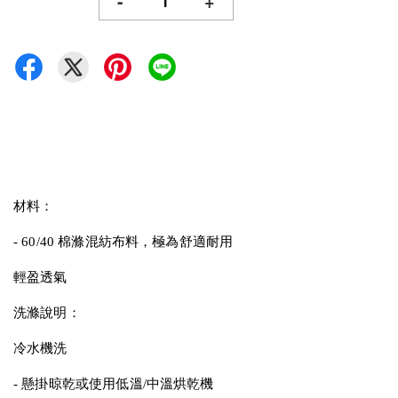
-
+
材料：
- 60/40 棉滌混紡布料，極為舒適耐用
輕盈透氣
洗滌說明：
冷水機洗
- 懸掛晾乾或使用低溫/中溫烘乾機