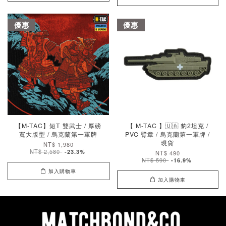
優惠
優惠
【M-TAC】短T 雙武士 / 厚磅
【 M-TAC 】🇺🇦 豹2坦克 /
寬大版型 / 烏克蘭第一軍牌
PVC 臂章 / 烏克蘭第一軍牌 /
現貨
NT$ 1,980
NT$ 2,580
-23.3%
NT$ 490
NT$ 590
-16.9%
加入購物車
加入購物車