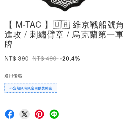
【 M-TAC 】🇺🇦 維京戰船號角
進攻 / 刺繡臂章 / 烏克蘭第一軍
牌
NT$ 390
NT$ 490
-20.4%
適用優惠
不定期限時限定回饋獎勵金