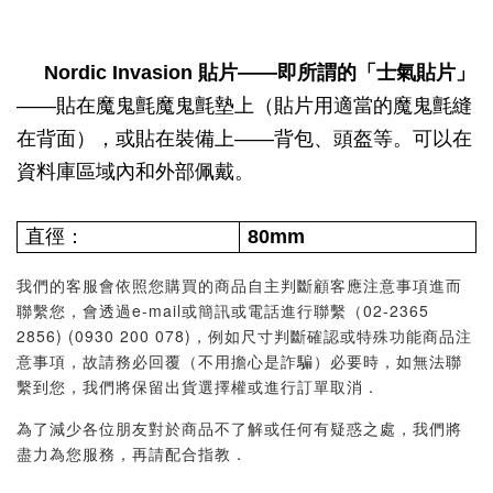
Nordic Invasion 貼片——即所謂的「士氣貼片」
——貼在魔鬼氈魔鬼氈墊上（貼片用適當的魔鬼氈縫
在背面），或貼在裝備上——背包、頭盔等。可以在
資料庫區域內和外部佩戴。
直徑：
80mm
我們的客服會依照您購買的商品自主判斷顧客應注意事項進而
聯繫您，會透過e-mail或簡訊或電話進行聯繫（02-2365
2856) (0930 200 078)，例如尺寸判斷確認或特殊功能商品注
意事項，故請務必回覆（不用擔心是詐騙）必要時，如無法聯
繫到您，我們將保留出貨選擇權或進行訂單取消．
為了減少各位朋友對於商品不了解或任何有疑惑之處，我們將
盡力為您服務，再請配合指教．