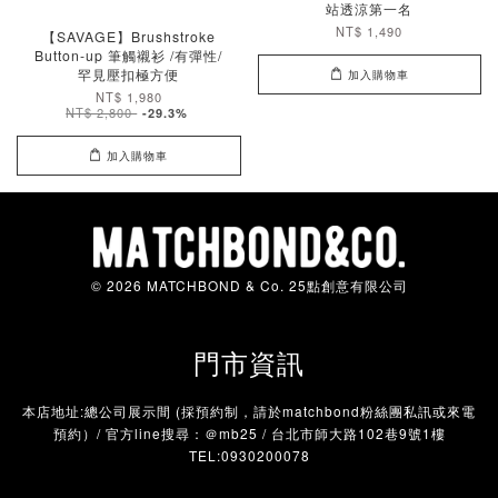
站透涼第一名
NT$ 1,490
【SAVAGE】Brushstroke
Button-up 筆觸襯衫 /有彈性/
罕見壓扣極方便
加入購物車
NT$ 1,980
NT$ 2,800
-29.3%
加入購物車
© 2026 MATCHBOND & Co. 25點創意有限公司
門市資訊
本店地址:總公司展示間 (採預約制，請於matchbond粉絲團私訊或來電
預約）/ 官方line搜尋：＠mb25 / 台北市師大路102巷9號1樓
TEL:0930200078