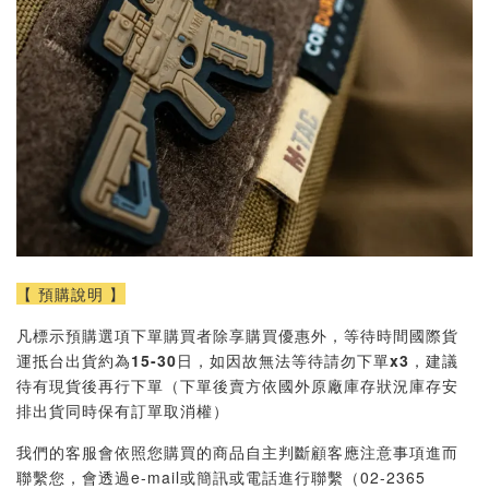
【 預購說明 】
凡標示預購選項下單購買者除享購買優惠外，等待時間國際貨
運抵台出貨約為
15-30
日，如因故無法等待請勿下單
x3
，建議
待有現貨後再行下單（下單後賣方依國外原廠庫存狀況庫存安
排出貨同時保有訂單取消權）
我們的客服會依照您購買的商品自主判斷顧客應注意事項進而
聯繫您，會透過e-mail或簡訊或電話進行聯繫（02-2365