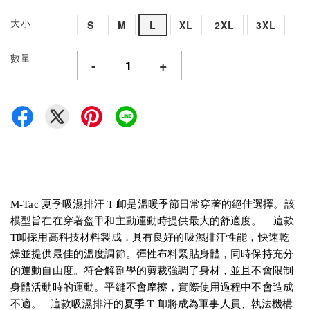
大小
S
M
L
XL
2XL
3XL
數量
-
+
M-Tac 夏季吸濕排汗 T 卹是溫暖季節日常穿著的絕佳選擇。該
模型旨在在穿著盔甲和主動運動時提供最大的舒適度。 這款
T卹採用高科技材料製成，具有良好的吸濕排汗性能，快速乾
燥並提供最佳的溫度調節。彈性布料緊貼身體，同時保持充分
的運動自由度。符合解剖學的剪裁強調了身材，並且不會限制
身體活動時的運動。平縫不會摩擦，實際使用過程中不會造成
不適。 這款吸濕排汗的夏季 T 卹將成為軍事人員、執法機構