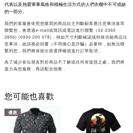
代表以及熱愛軍事風格和積極生活方式的人們衣櫃中不可或缺
的一部分。
我們的客服會依照您購買的商品自主判斷顧客應注意事項進而
聯繫您，會透過e-mail或簡訊或電話進行聯繫（02-2365
2856) (0930 200 078)，例如尺寸判斷確認或特殊功能商品注
意事項，故請務必回覆（不用擔心是詐騙）必要時，如無法聯
繫到您，我們將保留出貨選擇權或進行訂單取消．
為了減少各位朋友對於商品不了解或任何有疑惑之處，我們將
盡力為您服務，再請配合指教．
您可能也喜歡
優惠