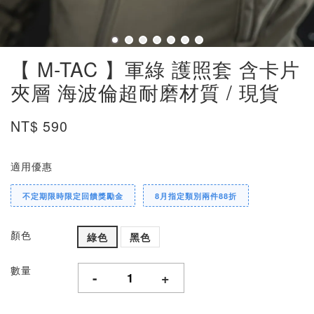
【 M-TAC 】軍綠 護照套 含卡片
夾層 海波倫超耐磨材質 / 現貨
NT$ 590
適用優惠
不定期限時限定回饋獎勵金
8月指定類別兩件88折
顏色
綠色
黑色
數量
-
+