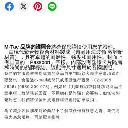
M-Tac 品牌的護照套
將確保您謹慎使用您的證件。
由現代聚合物複合材料製成（超耐用海波倫 救難艇
材質），具有卓越的耐磨性、強度和耐用性。封面上
有垂直的「Passport」字樣。內部設有塑膠卡片隔層
和時尚的品牌標誌。
該配件尺寸適用於各國護照。
我們的客服會依照您購買的商品自主判斷顧客應注意事項進而
聯繫您，會透過e-mail或簡訊或電話進行聯繫（02-2365
2856) (0930 200 078)，例如尺寸判斷確認或特殊功能商品注
意事項，故請務必回覆（不用擔心是詐騙）必要時，如無法聯
繫到您，我們將保留出貨選擇權或進行訂單取消．
為了減少各位朋友對於商品不了解或任何有疑惑之處，我們將
盡力為您服務，再請配合指教．