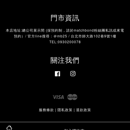
門市資訊
本店地址:總公司展示間 (採預約制，請於matchbond粉絲團私訊或來電
預約）/ 官方line搜尋：＠mb25 / 台北市師大路102巷9號1樓
TEL:0930200078
關注我們
Facebook
Instagram
Visa
Master
服務條款
|
隱私政策
|
退款政策