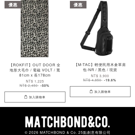
優惠
優惠
【M-TAC】輕便民用木倉單肩
【ROKFIT】OUT DOOR 全
包-NR / 黑色 / 現貨
地形大毛巾 / 電磁 VOLT / 寬
81cm x 長178cm
NT$ 3,900
NT$ 4,850
-19.6%
NT$ 1,225
NT$ 2,450
-50%
加入購物車
加入購物車
© 2026 MATCHBOND & Co. 25點創意有限公司