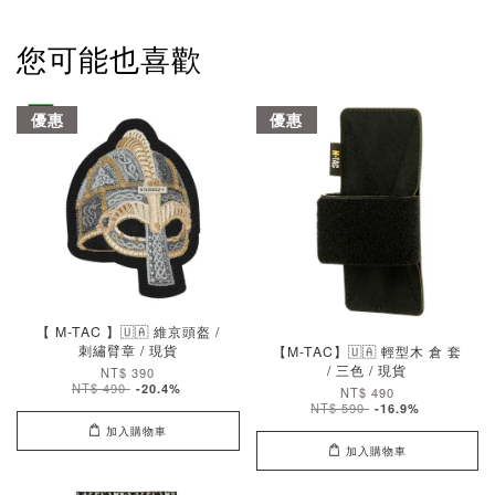
您可能也喜歡
優惠
優惠
【 M-TAC 】🇺🇦 維京頭盔 /
刺繡臂章 / 現貨
【M-TAC】🇺🇦 輕型木 倉 套
/ 三色 / 現貨
NT$ 390
NT$ 490
-20.4%
NT$ 490
NT$ 590
-16.9%
加入購物車
加入購物車