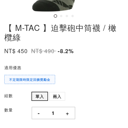
【 M-TAC 】迫擊砲中筒襪 / 橄
欖綠
NT$ 450
NT$ 490
-8.2%
適用優惠
不定期限時限定回饋獎勵金
組數
單入
兩入
數量
-
+