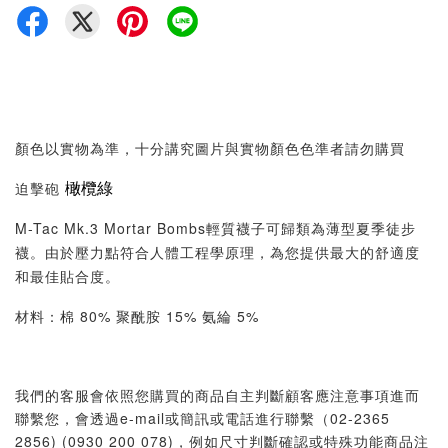
顏色以實物為準，十分講究圖片與實物顏色色準者請勿購買
橄欖綠
迫擊砲
M-Tac Mk.3 Mortar Bombs輕質襪子可歸類為薄型夏季徒步
襪。由於壓力點符合人體工程學原理，為您提供最大的舒適度
和最佳貼合度。
材料：棉 80% 聚酰胺 15% 氨綸 5%
我們的客服會依照您購買的商品自主判斷顧客應注意事項進而
聯繫您，會透過e-mail或簡訊或電話進行聯繫（02-2365
2856) (0930 200 078)，例如尺寸判斷確認或特殊功能商品注