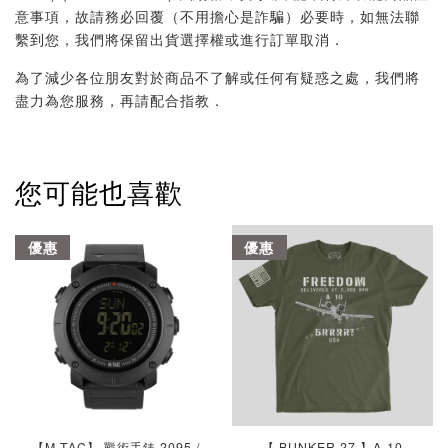
意事項，故請務必回覆（不用擔心是詐騙）必要時，如無法聯
繫到您，我們將保留出貨選擇權或進行訂單取消．
為了減少各位朋友對於商品不了解或任何有疑惑之處，我們將
盡力為您服務，再請配合指教．
您可能也喜歡
優惠
優惠
【M-TAC】 戰術手錶 2095 /
【 BUNKER 27 】A-10