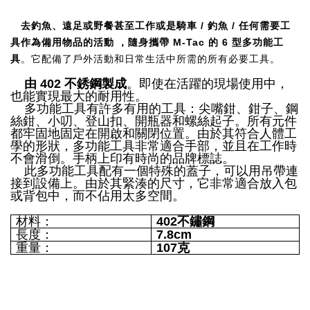
去釣魚、遠足或野餐甚至工作或是騎車 / 釣魚 / 任何需要工
具作為備用物品的活動 ，隨身攜帶 M-Tac 的 6 型多功能工
具
。它配備了戶外活動和日常生活中所需的所有必要工具。
由 402 不銹鋼製成
。即使在活躍的現場使用中，
也能實現最大的耐用性。
多功能工具有許多有用的工具：尖嘴鉗、鉗子、鋼
絲鉗、小叨、登山扣、開瓶器和螺絲起子。所有元件
都牢固地固定在開啟和關閉位置。由於其符合人體工
學的形狀，多功能工具非常適合手部，並且在工作時
不會滑倒。手柄上印有時尚的品牌標誌。
此多功能工具配有一個特殊的蓋子，可以用吊帶連
接到設備上。由於其緊湊的尺寸，它非常適合放入包
或背包中，而不佔用太多空間。
材料：
402不鏽鋼
長度：
7.8cm
重量：
107克