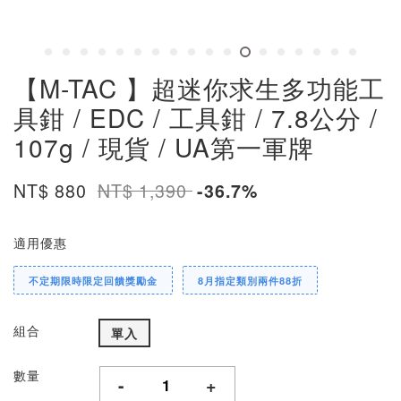
【M-TAC 】超迷你求生多功能工
具鉗 / EDC / 工具鉗 / 7.8公分 /
107g / 現貨 / UA第一軍牌
NT$ 880
NT$ 1,390
-36.7%
適用優惠
不定期限時限定回饋獎勵金
8月指定類別兩件88折
組合
單入
數量
-
+