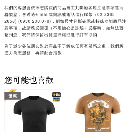
我們的客服會依照您購買的商品自主判斷顧客應注意事項進而
聯繫您，會透過e-mail或簡訊或電話進行聯繫（02-2365
2856) (0930 200 078)，例如尺寸判斷確認或特殊功能商品注
意事項，故請務必回覆（不用擔心是詐騙）必要時，如無法聯
繫到您，我們將保留出貨選擇權或進行訂單取消．
為了減少各位朋友對於商品不了解或任何有疑惑之處，我們將
盡力為您服務，再請配合指教．
您可能也喜歡
優惠