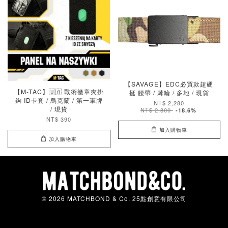
【SAVAGE】EDC必買款超硬
【M-TAC】🇺🇦 戰術徽章夾掛
挺 腰帶 / 棘輪 / 多地 / 現貨
鉤 ID卡套 / 烏克蘭 / 第一軍牌
NT$ 2,280
/ 現貨
NT$ 2,800
-18.6%
NT$ 390
加入購物車
加入購物車
© 2026 MATCHBOND & Co. 25點創意有限公司