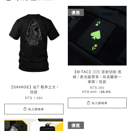
優惠
【M-TAC】🇺🇦 雷射切割 黑
桃 / 夜光版臂章 / 烏克蘭第一
軍牌 / 現貨
【SAVAGE】短T 戰爭之犬 /
NT$ 390
現貨
NT$ 490
-20.4%
NT$ 1,580
加入購物車
加入購物車
優惠