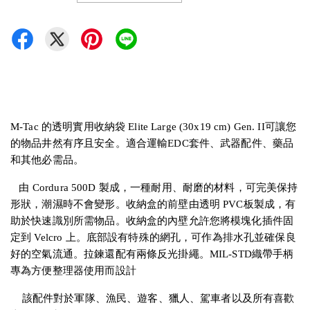
M-Tac 的透明實用收納袋 Elite Large (30x19 cm) Gen. II可讓您
的物品井然有序且安全。適合運輸EDC套件、武器配件、藥品
和其他必需品。
由 Cordura 500D 製成，一種耐用、耐磨的材料，可完美保持
形狀，潮濕時不會變形。收納盒的前壁由透明 PVC板製成，有
助於快速識別所需物品。收納盒的內壁允許您將模塊化插件固
定到 Velcro 上。底部設有特殊的網孔，可作為排水孔並確保良
好的空氣流通。拉鍊還配有兩條反光掛繩。MIL-STD織帶手柄
專為方便整理器使用而設計
該配件對於軍隊、漁民、遊客、獵人、駕車者以及所有喜歡