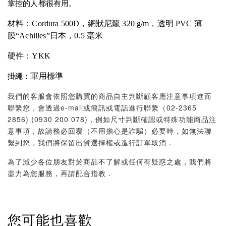
掌控的人都很有用。
材料：
Cordura 500D，網狀尼龍 320 g/m，透明 PVC 薄
膜“Achilles”日本，0.5 毫米
硬件：
YKK
軍用標準
掛繩：
我們的客服會依照您購買的商品自主判斷顧客應注意事項進而
聯繫您，會透過e-mail或簡訊或電話進行聯繫（02-2365
2856) (0930 200 078)，例如尺寸判斷確認或特殊功能商品注
意事項，故請務必回覆（不用擔心是詐騙）必要時，如無法聯
繫到您，我們將保留出貨選擇權或進行訂單取消．
為了減少各位朋友對於商品不了解或任何有疑惑之處，我們將
盡力為您服務，再請配合指教．
您可能也喜歡