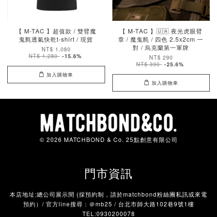
【 M-TAC 】超值款 / 雙臂魔
【 M-TAC 】🇺🇦 夜光虎眼臂
鬼氈透氣快乾t-shirt / 現貨
章 / 魔鬼氈 / 四色 2.5x2cm 一
對 / 烏克蘭第一軍牌
NT$ 1,080
NT$ 1,280
-15.6%
NT$ 290
NT$ 390
-25.6%
加入購物車
加入購物車
© 2026 MATCHBOND & Co. 25點創意有限公司
門市資訊
本店地址:總公司展示間 (採預約制，請於matchbond粉絲團私訊或來電
預約）/ 官方line搜尋：＠mb25 / 台北市師大路102巷9號1樓
TEL:0930200078