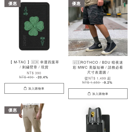
優惠
優惠
【 M-TAC 】🇺🇦 幸運四葉草
🇺🇸ROTHCO / BDU 暗夜迷
/ 刺繡臂章 / 現貨
彩 MWC 美版短褲 / 請務必看
尺寸表選購 /
NT$ 390
NT$ 490
-20.4%
從
起
NT$ 1,499
NT$ 1,650
-9.2%
加入購物車
加入購物車
優惠