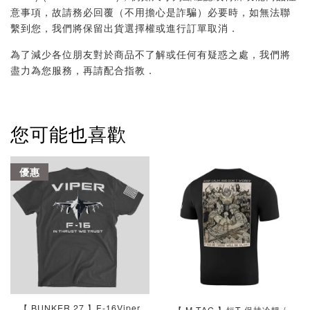
意事項，故請務必回覆（不用擔心是詐騙）必要時，如無法聯
繫到您，我們將保留出貨選擇權或進行訂單取消．
為了減少各位朋友對於商品不了解或任何有疑惑之處，我們將
盡力為您服務，再請配合指教．
您可能也喜歡
優惠
【 BUNKER 27 】F-16Viper
【 M-TAC 】短T 保持冷靜 /