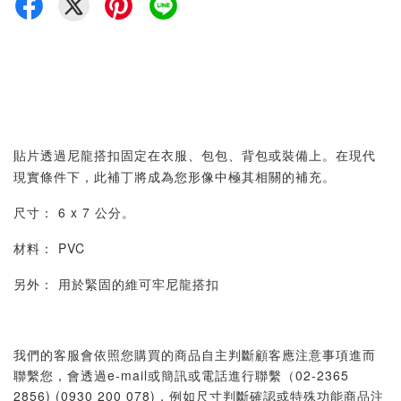
貼片透過尼龍搭扣固定在衣服、包包、背包或裝備上。在現代
現實條件下，此補丁將成為您形像中極其相關的補充。
尺寸： 6 x 7 公分。
材料： PVC
另外： 用於緊固的維可牢尼龍搭扣
我們的客服會依照您購買的商品自主判斷顧客應注意事項進而
聯繫您，會透過e-mail或簡訊或電話進行聯繫（02-2365
2856) (0930 200 078)，例如尺寸判斷確認或特殊功能商品注