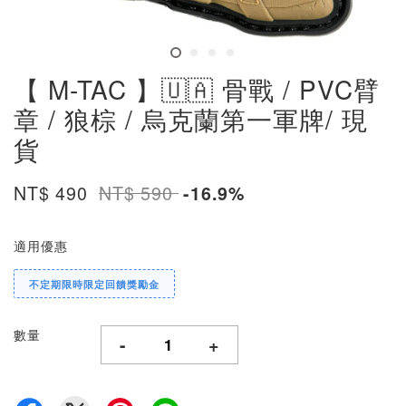
【 M-TAC 】🇺🇦 骨戰 / PVC臂
章 / 狼棕 / 烏克蘭第一軍牌/ 現
貨
NT$ 490
NT$ 590
-16.9%
適用優惠
不定期限時限定回饋獎勵金
數量
-
+