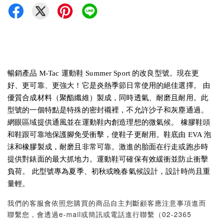
暢銷產品 M-Tac 運動鞋 Summer Sport 的改良型號。現在更
好、更可靠、更強大！它是炎熱季節日常使用的絕佳選擇。 由
優質合成材料（聚酯纖維）製成，同時透氣、耐磨且耐用。此
型號的一個特點是特殊的密封襯裡，不允許沙子和灰塵通過。
網眼區域提供通風並在運動鞋內創造理想的微氣候。 橡膠鞋頭
和鞋跟可靠地保護腳免受衝擊，使鞋子更耐用。鞋底由 EVA 泡
沫和橡膠製成，耐磨且非常可靠。激進的胎面在行走或跑步時
提供對錶面的最大抓地力。運動鞋可確保有效緩衝並防止衝擊
負荷。 此型號專為夏季、初秋或晚春氣候設計，設計時尚且重
量輕。
我們的客服會依照您購買的商品自主判斷顧客應注意事項進而
聯繫您，會透過e-mail或簡訊或電話進行聯繫（02-2365