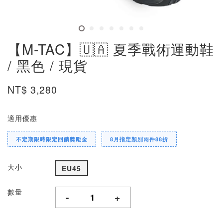
【M-TAC】🇺🇦 夏季戰術運動鞋
/ 黑色 / 現貨
NT$ 3,280
適用優惠
不定期限時限定回饋獎勵金
8月指定類別兩件88折
大小
EU45
數量
-
+