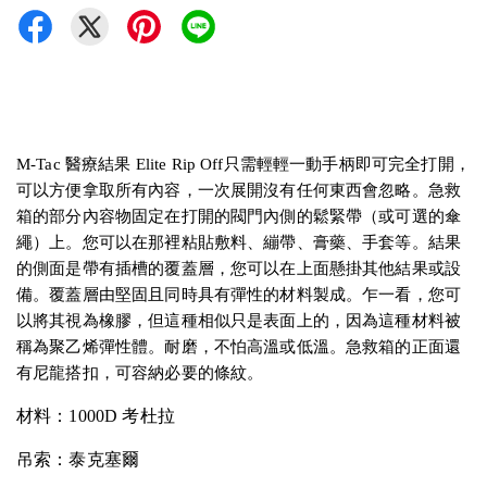
M-Tac 醫療結果 Elite Rip Off只需輕輕一動手柄即可完全打開，
可以方便拿取所有內容，一次展開沒有任何東西會忽略。急救
箱的部分內容物固定在打開的閥門內側的鬆緊帶（或可選的傘
繩）上。您可以在那裡粘貼敷料、繃帶、膏藥、手套等。結果
的側面是帶有插槽的覆蓋層，您可以在上面懸掛其他結果或設
備。覆蓋層由堅固且同時具有彈性的材料製成。乍一看，您可
以將其視為橡膠，但這種相似只是表面上的，因為這種材料被
稱為聚乙烯彈性體。耐磨，不怕高溫或低溫。急救箱的正面還
有尼龍搭扣，可容納必要的條紋。
材料：
1000D 考杜拉
吊索：
泰克塞爾