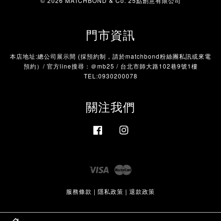
© 2026 MATCHBOND & Co. 25點創意有限公司
門市資訊
本店地址:總公司展示間 (採預約制，請於matchbond粉絲團私訊或來電
預約）/ 官方line搜尋：＠mb25 / 台北市師大路102巷9號1樓
TEL:0930200078
關注我們
Facebook
Instagram
Visa
Master
服務條款
|
隱私政策
|
退款政策