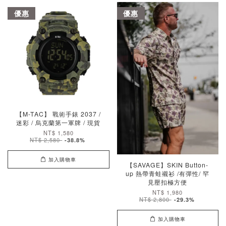
優惠
優惠
【M-TAC】 戰術手錶 2037 /
迷彩 / 烏克蘭第一軍牌 / 現貨
NT$ 1,580
NT$ 2,580
-38.8%
加入購物車
【SAVAGE】SKIN Button-
up 熱帶青蛙襯衫 /有彈性/ 罕
見壓扣極方便
NT$ 1,980
NT$ 2,800
-29.3%
加入購物車