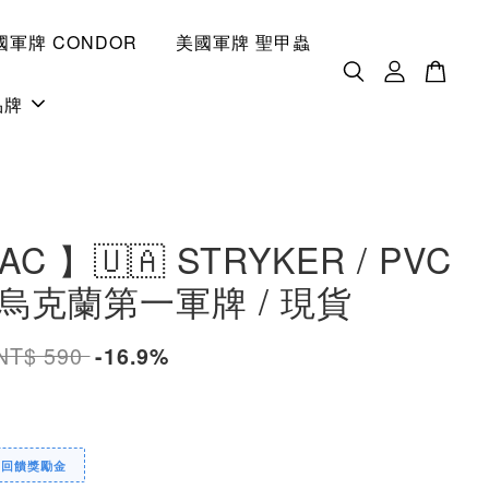
國軍牌 CONDOR
美國軍牌 聖甲蟲
品牌
AC 】🇺🇦 STRYKER / PVC
/ 烏克蘭第一軍牌 / 現貨
NT$ 590
-16.9%
定回饋獎勵金