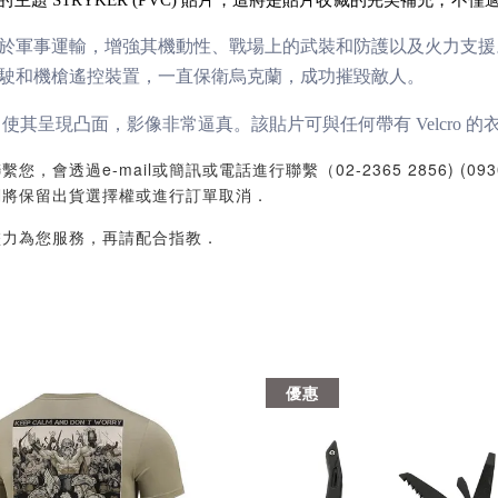
軍事運輸，增強其機動性、戰場上的武裝和防護以及火力支援。美
駛和機槍遙控裝置，一直保衛烏克蘭，成功摧毀敵人。
使其呈現凸面，影像非常逼真。該貼片可與任何帶有 Velcro 
過e-mail或簡訊或電話進行聯繫（02-2365 2856) (09
們將保留出貨選擇權或進行訂單取消．
盡力為您服務，再請配合指教．
優惠