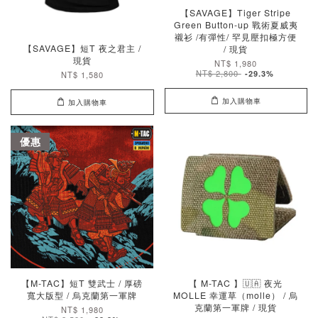
【SAVAGE】Tiger Stripe
Green Button-up 戰術夏威夷
襯衫 /有彈性/ 罕見壓扣極方便
【SAVAGE】短T 夜之君主 /
/ 現貨
現貨
NT$ 1,980
NT$ 2,800
-29.3%
NT$ 1,580
加入購物車
加入購物車
優惠
【M-TAC】短T 雙武士 / 厚磅
【 M-TAC 】🇺🇦 夜光
寬大版型 / 烏克蘭第一軍牌
MOLLE 幸運草（molle） / 烏
克蘭第一軍牌 / 現貨
NT$ 1,980