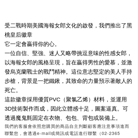
受二戰時期美國海報女郎文化的啟發，我們推出了黑
桃皇后徽章
它一定會贏得你的心。
一位自信、堅強、迷人又略帶挑逗意味的性感女郎，
以海報女郎的風格呈現，旨在贏得男性的愛慕，並激
發烏克蘭戰士的戰鬥精神。這位意志堅定的美人手持
步槍，背景是一把鐵鍬，其致命的力量預示著敵人的
死亡。
這款徽章採用優質PVC（聚氯乙烯）材料，並運用
3D技術製作而成，因此立體感十足，圖案逼真。可
透過魔鬼氈固定在衣物、包包、背包或裝備上。
我們的客服會依照您購買的商品自主判斷顧客應注意事項進而
聯繫您，會透過e-mail或簡訊或電話進行聯繫（02-2365