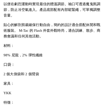
以便在劇烈運動時實現最佳的體溫調節。袖口可透過魔鬼氈調
節，防止冷空氣進入。產品底部配有內部鬆緊繩，可單獨調整
音量。
貼心的解剖剪裁確保行動自由，簡約的設計適合搭配休閒和戰
術服裝。 M-Tac 的 Flash 外套外觀時尚，適合訓練、散步、商
務會議和任何其他活動。
材料：
98% 尼龍，2% 彈性纖維
口袋：
2 個大側袋和 2 個臂袋
家具：
YKK
特徵：