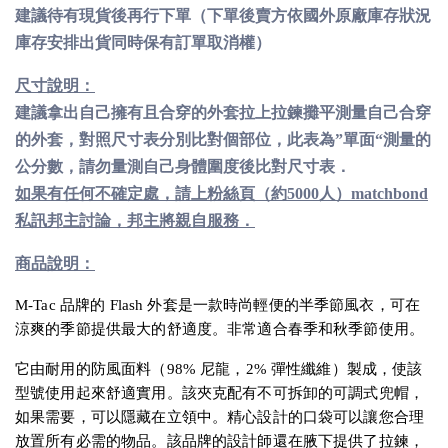
建議待有現貨後再行下單（下單後賣方依國外原廠庫存狀況
庫存安排出貨同時保有訂單取消權）
尺寸說明：
建議拿出自己擁有且合穿的外套拉上拉鍊攤平測量自己合穿
的外套，對照尺寸表分別比對個部位，此表為”單面“測量的
公分數，請勿量測自己身體圍度後比對尺寸表．
如果有任何不確定處，請上粉絲頁（約5000人）matchbond
私訊邦主討論，邦主將親自服務．
商品說明：
M-Tac 品牌的 Flash 外套是一款時尚輕便的半季節風衣，可在
涼爽的季節提供最大的舒適度。非常適合春季和秋季節使用。
它由耐用的防風面料（98% 尼龍，2% 彈性纖維）製成，使該
型號使用起來舒適實用。該夾克配有不可拆卸的可調式兜帽，
如果需要，可以隱藏在立領中。精心設計的口袋可以讓您合理
放置所有必需的物品。該品牌的設計師還在腋下提供了拉鍊，