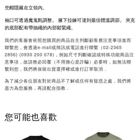
兜帽隱藏在立領內。
袖口可透過魔鬼氈調整。 腋下拉鍊可達到最佳體溫調節。 夾克
的底部配有帶抽繩的內部鬆緊繩。
我們的客服會依照您購買的商品自主判斷顧客應注意事項進而
聯繫您，會透過e-mail或簡訊或電話進行聯繫（02-2365
2856) (0930 200 078)，例如尺寸判斷確認或特殊功能商品注
意事項，故請務必回覆（不用擔心是詐騙）必要時，如無法聯
繫到您，我們將保留出貨選擇權或進行訂單取消．
為了減少各位朋友對於商品不了解或任何有疑惑之處，我們將
盡力為您服務，再請配合指教．
您可能也喜歡