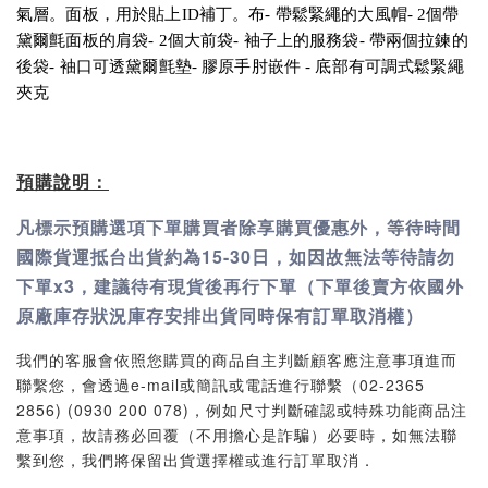
氣層。面板，用於貼上ID補丁。布- 帶鬆緊繩的大風帽- 2個帶
黛爾氈面板的肩袋- 2個大前袋- 袖子上的服務袋- 帶兩個拉鍊的
後袋- 袖口可透黛爾氈墊- 膠原手肘嵌件 - 底部有可調式鬆緊繩
夾克
預購說明：
凡標示預購選項下單購買者除享購買優惠外，等待時間
國際貨運抵台出貨約為15-30日，如因故無法等待請勿
下單x3，建議待有現貨後再行下單（下單後賣方依國外
原廠庫存狀況庫存安排出貨同時保有訂單取消權）
我們的客服會依照您購買的商品自主判斷顧客應注意事項進而
聯繫您，會透過e-mail或簡訊或電話進行聯繫（02-2365
2856) (0930 200 078)，例如尺寸判斷確認或特殊功能商品注
意事項，故請務必回覆（不用擔心是詐騙）必要時，如無法聯
繫到您，我們將保留出貨選擇權或進行訂單取消．