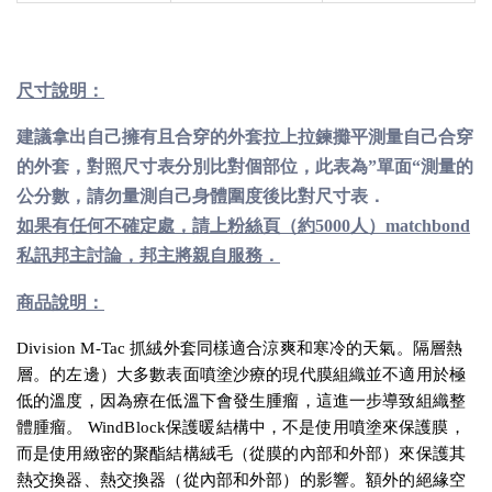
尺寸說明：
建議拿出自己擁有且合穿的外套拉上拉鍊攤平測量自己合穿
的外套，對照尺寸表分別比對個部位，此表為”單面“測量的
公分數，請勿量測自己身體圍度後比對尺寸表．
如果有任何不確定處，請上粉絲頁（約5000人）matchbond
私訊邦主討論，邦主將親自服務．
商品說明：
Division M-Tac 抓絨外套同樣適合涼爽和寒冷的天氣。隔層熱
層。的左邊）大多數表面噴塗沙療的現代膜組織並不適用於極
低的溫度，因為療在低溫下會發生腫瘤，這進一步導致組織整
體腫瘤。 WindBlock保護暖結構中，不是使用噴塗來保護膜，
而是使用緻密的聚酯結構絨毛（從膜的內部和外部）來保護其
熱交換器、熱交換器（從內部和外部）的影響。額外的絕緣空