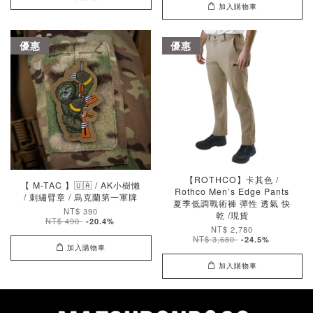
加入購物車
優惠
優惠
【ROTHCO】卡其色 /
【 M-TAC 】🇺🇦 / AK小樹懶
Rothco Men’s Edge Pants
/ 刺繡臂章 / 烏克蘭第一軍牌
夏季低調戰術褲 彈性 透氣 快
NT$ 390
乾 /現貨
NT$ 490
-20.4%
NT$ 2,780
NT$ 3,680
-24.5%
加入購物車
加入購物車