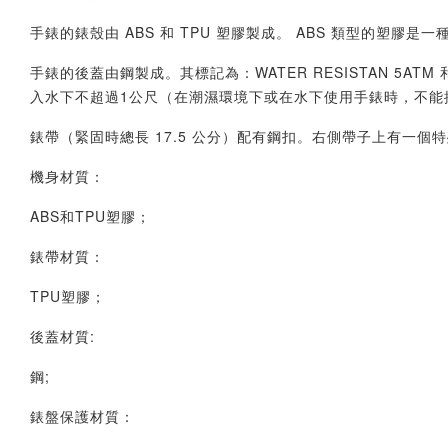
手錶的錶殼由 ABS 和 TPU 塑膠製成。 ABS 類型的塑
手錶的後蓋由鋼製成。其標記為：WATER RESISTAN 5
入水下不超過1公尺（在潮濕環境下或在水下使用手錶時，不能按
錶帶（緊固時總長 17.5 公分）配有鋼扣。右側帶子上有一
機身材質：
ABS和TPU塑膠；
錶帶材質：
TPU塑膠；
後蓋材質:
鋼;
錶盤保護材質：