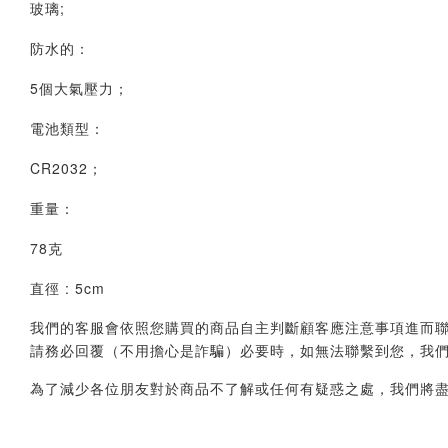
玻璃;
防水的：
5個大氣壓力；
電池類型：
CR2032；
重量：
78克
直徑 : 5cm
我們的客服會依照您購買的商品自主判斷顧客應注意事項進而聯繫您，會透
請務必回覆（不用擔心是詐騙）必要時，如無法聯繫到您，我
為了減少各位朋友對於商品不了解或任何有疑惑之處，我們將