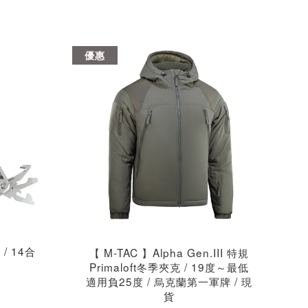
優惠
/ 14合
【 M-TAC 】Alpha Gen.III 特規
Primaloft冬季夾克 / 19度～最低
適用負25度 / 烏克蘭第一軍牌 / 現
貨