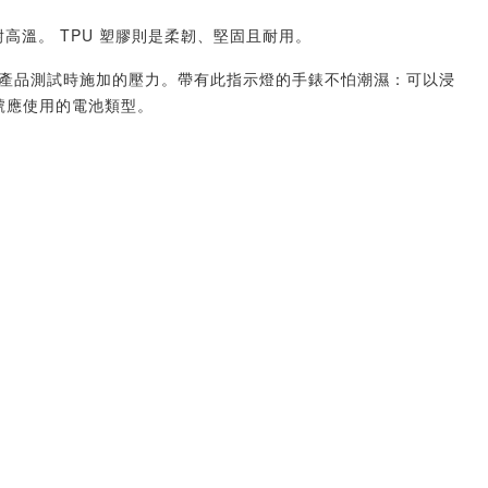
耐高溫。 TPU 塑膠則是柔韌、堅固且耐用。
示器表示產品測試時施加的壓力。帶有此指示燈的手錶不怕潮濕：可以浸
型號應使用的電池類型。