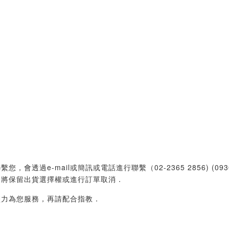
過e-mail或簡訊或電話進行聯繫（02-2365 2856) (09
們將保留出貨選擇權或進行訂單取消．
盡力為您服務，再請配合指教．