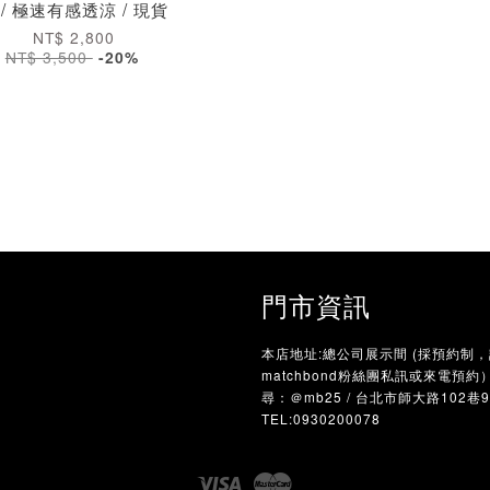
 / 極速有感透涼 / 現貨
NT$ 2,800
NT$ 3,500
-20%
門市資訊
本店地址:總公司展示間 (採預約制
matchbond粉絲團私訊或來電預約）/
尋：＠mb25 / 台北市師大路102巷
TEL:0930200078
Visa
Master