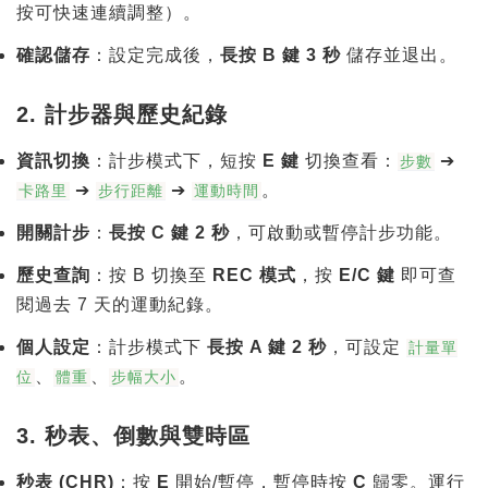
按可快速連續調整）。
確認儲存
：設定完成後，
長按 B 鍵 3 秒
儲存並退出。
2. 計步器與歷史紀錄
資訊切換
：計步模式下，短按
E 鍵
切換查看：
➔
步數
➔
➔
。
卡路里
步行距離
運動時間
開關計步
：
長按 C 鍵 2 秒
，可啟動或暫停計步功能。
歷史查詢
：按 B 切換至
REC 模式
，按
E/C 鍵
即可查
閱過去 7 天的運動紀錄。
個人設定
：計步模式下
長按 A 鍵 2 秒
，可設定
計量單
、
、
。
位
體重
步幅大小
3. 秒表、倒數與雙時區
秒表 (CHR)
：按
E
開始/暫停，暫停時按
C
歸零。運行