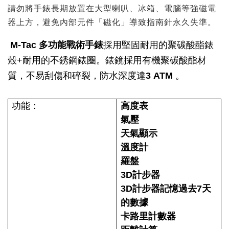
請勿將手錶長期放置在大型喇叭、冰箱、電腦等強磁電
器上方，避免內部元件「磁化」導致指南針永久失準。
M-Tac 多功能戰術手錶
採用堅固耐用的聚碳酸酯錶
殼+耐用的不銹鋼錶圈。錶鏡採用有機聚碳酸酯材
質，不易刮傷和碎裂，防水深度達
3 ATM
。
功能：
高度表
氣壓
天氣顯示
溫度計
羅盤
3D計步器
3D計步器記憶過去7天
的數據
卡路里計數器