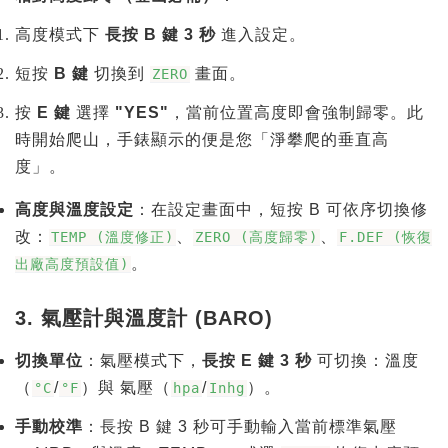
高度模式下
長按 B 鍵 3 秒
進入設定。
短按
B 鍵
切換到
畫面。
ZERO
按
E 鍵
選擇
"YES"
，當前位置高度即會強制歸零。此
時開始爬山，手錶顯示的便是您「淨攀爬的垂直高
度」。
高度與溫度設定
：在設定畫面中，短按 B 可依序切換修
改：
、
、
TEMP (溫度修正)
ZERO (高度歸零)
F.DEF (恢復
。
出廠高度預設值)
3. 氣壓計與溫度計 (BARO)
切換單位
：氣壓模式下，
長按 E 鍵 3 秒
可切換：溫度
（
/
）與 氣壓（
/
）。
°C
°F
hpa
Inhg
手動校準
：長按 B 鍵 3 秒可手動輸入當前標準氣壓