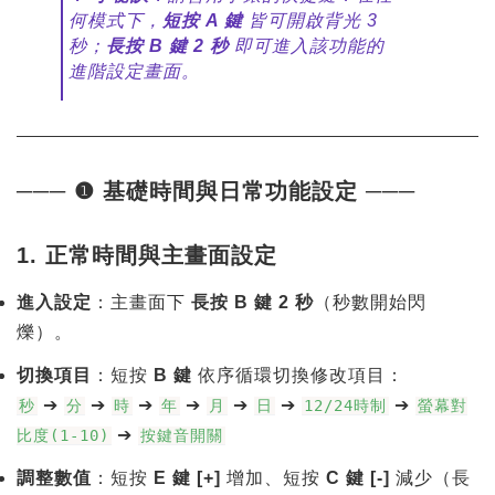
何模式下，
短按 A 鍵
皆可開啟背光 3
秒；
長按 B 鍵 2 秒
即可進入該功能的
進階設定畫面。
─── ❶ 基礎時間與日常功能設定 ───
1. 正常時間與主畫面設定
進入設定
：主畫面下
長按 B 鍵 2 秒
（秒數開始閃
爍）。
切換項目
：短按
B 鍵
依序循環切換修改項目：
➔
➔
➔
➔
➔
➔
➔
秒
分
時
年
月
日
12/24時制
螢幕對
➔
比度(1-10)
按鍵音開關
調整數值
：短按
E 鍵 [+]
增加、短按
C 鍵 [-]
減少（長