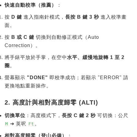
快速自動校準（推薦）
：
按
D 鍵
進入指南針模式，
長按 B 鍵 3 秒
進入校準畫
面。
按
B 或 C 鍵
切換到自動修正模式（Auto
Correction）。
將手錶平放於手掌，在空中
水平、緩慢地旋轉 1 至 2
圈
。
螢幕顯示
"DONE"
即校準成功；若顯示 "ERROR" 請
更換地點重新操作。
2. 高度計與相對高度歸零 (ALTI)
切換單位
：高度模式下，
長按 C 鍵 2 秒
可切換：公尺
➔ 英呎
。
M
Ft
相對高度歸零（登山必備）
：