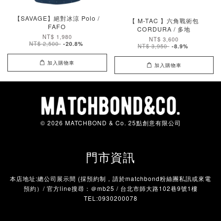
【SAVAGE】絕對冰涼 Polo /
【 M-TAC 】六角戰術包
FAFO
CORDURA / 多地
NT$ 1,980
NT$ 3,600
NT$ 2,500
-20.8%
NT$ 3,950
-8.9%
加入購物車
加入購物車
© 2026 MATCHBOND & Co. 25點創意有限公司
門市資訊
本店地址:總公司展示間 (採預約制，請於matchbond粉絲團私訊或來電
預約）/ 官方line搜尋：＠mb25 / 台北市師大路102巷9號1樓
TEL:0930200078