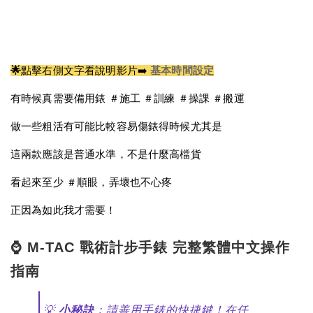
🌟
點擊右側文字看說明影片➡️
基本時間設定
有時候真需要備用錶 ＃施工 ＃訓練 ＃操課 ＃搬運
做一些粗活有可能比較容易傷錶得時候尤其是
這兩款應該是普通水準，不是什麼高檔貨
看起來至少 ＃順眼，弄壞也不心疼
正因為如此我才需要！
⌚ M-TAC 戰術計步手錶 完整繁體中文操作
指南
💡
小秘訣
：請善用手錶的快捷鍵！在任