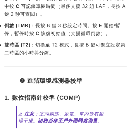
中按
C
可記錄單圈時間（最多支援 32 組 LAP，長按 A
鍵 2 秒可查閱）。
倒數 (TMR)
：長按 B 鍵 3 秒設定時間。按
E
開始/暫
停，暫停時按
C
恢復初始值（支援循環倒數）。
雙時區 (T2)
：切換至 T2 模式，長按 B 鍵可獨立設定第
二時區的小時與分鐘。
─── ❷ 進階環境感測器校準 ───
1. 數位指南針校準 (COMP)
⚠️
注意
：室內鋼筋、家電、車內皆有磁
場干擾。
請務必移至戶外開闊處測量
。