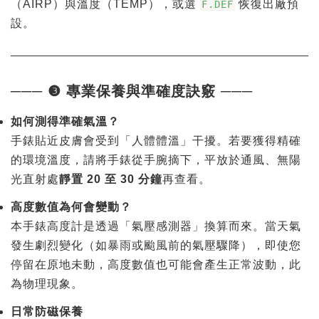
（AIRP）與溫度（TEMP），或選
恢復出廠預
F.DEF
設。
─── ❸ 專業保養與準確度訣竅 ───
如何測得準確氣溫？
手錶貼近皮膚會受到「人體體溫」干擾。若要獲得精確
的環境溫度，請將手錶從手腕摘下，平放於通風、無陽
光直射處
靜置 20 至 30 分鐘
再查看。
高度數值為何會變動？
本手錶高度計是透過「氣壓感測器」換算而來。當天氣
發生劇烈變化（如暴雨或颱風前的氣壓驟降），即使您
停留在原地未動，高度數值也可能會產生正常波動，此
為物理現象。
日常防磁保養