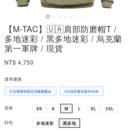
【M-TAC】🇺🇦肩部防磨帽T /
多地迷彩 / 黑多地迷彩 / 烏克蘭
第一軍牌 / 現貨
NT$ 4,750
適用優惠
不定期限時限定回饋獎勵金
8月指定類別兩件88折
規格
XS
S
M
L
XL
2XL
顔色
多地迷彩
黑多地