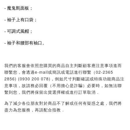
- 魔鬼氈面板；
- 袖子上有口袋；
- 可調式風帽；
- 袖子和腰部有袖口。
我們的客服會依照您購買的商品自主判斷顧客應注意事項進而
聯繫您，會透過e-mail或簡訊或電話進行聯繫（02-2365
2856) (0930 200 078)，例如尺寸判斷確認或特殊功能商品注
意事項，故請務必回覆（不用擔心是詐騙）必要時，如無法聯
繫到您，我們將保留出貨選擇權或進行訂單取消．
為了減少各位朋友對於商品不了解或任何有疑惑之處，我們將
盡力為您服務，再請配合指教．