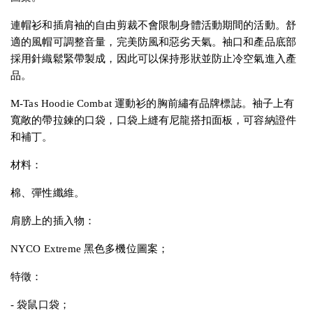
連帽衫和插肩袖的自由剪裁不會限制身體活動期間的活動。舒
適的風帽可調整音量，完美防風和惡劣天氣。袖口和產品底部
採用針織鬆緊帶製成，因此可以保持形狀並防止冷空氣進入產
品。
M-Tas Hoodie Combat 運動衫的胸前繡有品牌標誌。袖子上有
寬敞的帶拉鍊的口袋，口袋上縫有尼龍搭扣面板，可容納證件
和補丁。
材料：
棉、彈性纖維。
肩膀上的插入物：
NYCO Extreme 黑色多機位圖案；
特徵：
- 袋鼠口袋；