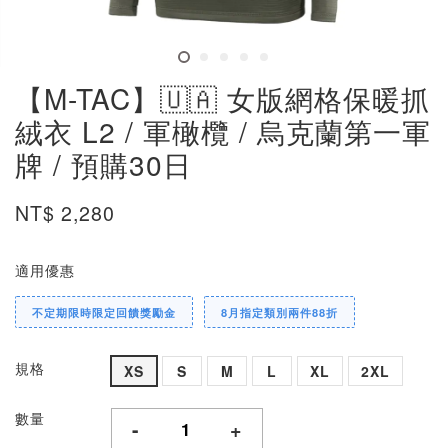
【M-TAC】🇺🇦 女版網格保暖抓
絨衣 L2 / 軍橄欖 / 烏克蘭第一軍
牌 / 預購30日
NT$ 2,280
適用優惠
不定期限時限定回饋獎勵金
8月指定類別兩件88折
規格
XS
S
M
L
XL
2XL
數量
-
+