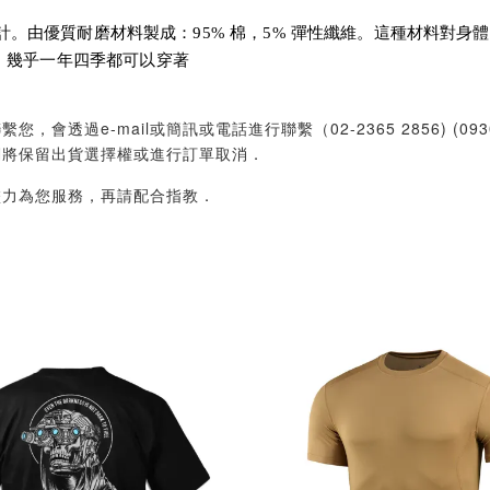
而設計。由優質耐磨材料製成：95% 棉，5% 彈性纖維。這種材料
，幾乎一年四季都可以穿著
過e-mail或簡訊或電話進行聯繫（02-2365 2856) (09
們將保留出貨選擇權或進行訂單取消．
盡力為您服務，再請配合指教．