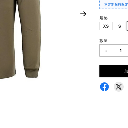
不定期限時限
規格
XS
S
數量
-