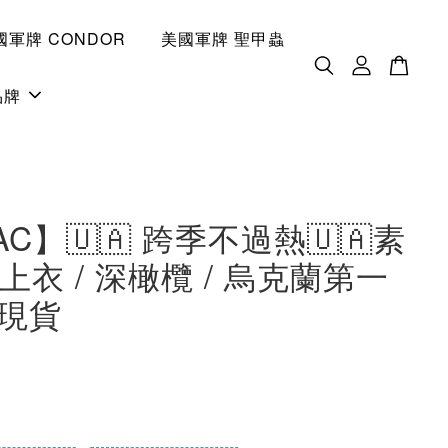
國軍牌 CONDOR
美國軍牌 聖甲蟲
品牌
AC】🇺🇦 跨季不過熱🇺🇦素
上衣 / 深橄欖 / 烏克蘭第一
 現貨
0