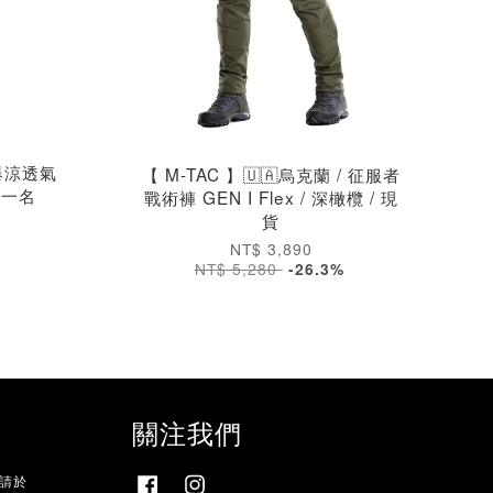
t 爆涼透氣
【 M-TAC 】🇺🇦烏克蘭 / 征服者
第一名
戰術褲 GEN I Flex / 深橄欖 / 現
貨
NT$ 3,890
NT$ 5,280
-26.3%
關注我們
，請於
Facebook
Instagram