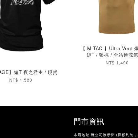
【 M-TAC 】Ultra Ven
短T / 狼棕 / 全站透涼
NT$ 1,490
AGE】短T 夜之君主 / 現貨
NT$ 1,580
門市資訊
本店地址:總公司展示間 (採預約制