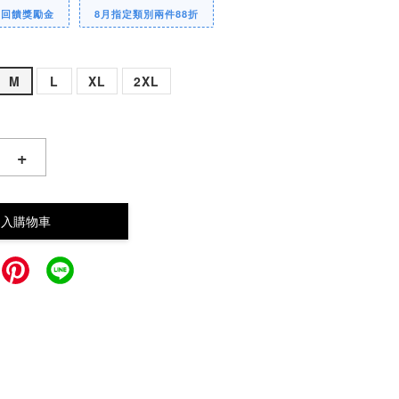
定回饋獎勵金
8月指定類別兩件88折
M
L
XL
2XL
+
加入購物車