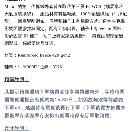
M-Tac 的第二代抓絨外套旨在取代第三層 ECWCS（擴展寒冷
天氣服裝系統）。產品材質有搖粒絨、100%聚酯纖維（牛津尼
龍）、層壓聚酯網布。肩膀和袖子上有尼龍嵌片。這件夾克採
用雙面塑膠拉鍊固定。配有五個口袋。袖子上有 Velcro 面板，
用於固定 ID 補丁，袖口上有尼龍防風嵌件。襯裡由層壓聚酯
網製成，觸感柔軟且舒適。
材質：Reinforced fleece 420 g/m2
輔料：牛津300PU拉鍊：YKK
預購說明：
凡標示預購選項下單購買者除享購買優惠外，等待時間
國際貨運抵台出貨約為15-30日，如因故無法等待請勿
下單x3，建議待有現貨後再行下單（下單後賣方依國外
原廠庫存狀況庫存安排出貨同時保有訂單取消權）
尺寸說明：