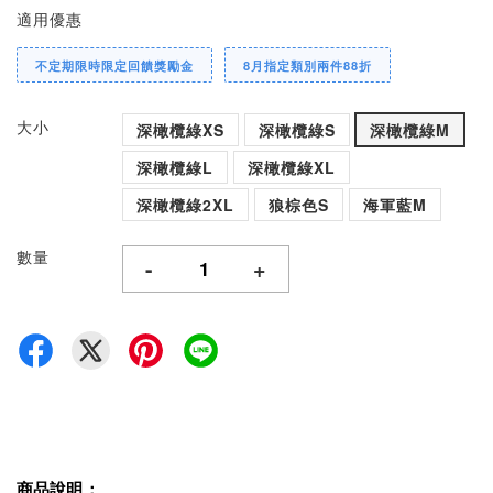
適用優惠
不定期限時限定回饋獎勵金
8月指定類別兩件88折
大小
深橄欖綠XS
深橄欖綠S
深橄欖綠M
深橄欖綠L
深橄欖綠XL
深橄欖綠2XL
狼棕色S
海軍藍M
數量
-
+
商品說明：