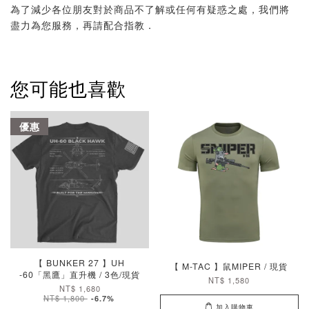
為了減少各位朋友對於商品不了解或任何有疑惑之處，我們將
盡力為您服務，再請配合指教．
您可能也喜歡
優惠
【 BUNKER 27 】UH
【 M-TAC 】鼠MIPER / 現貨
-60「黑鷹」直升機 / 3色/現貨
NT$ 1,580
NT$ 1,680
NT$ 1,800
-6.7%
加入購物車