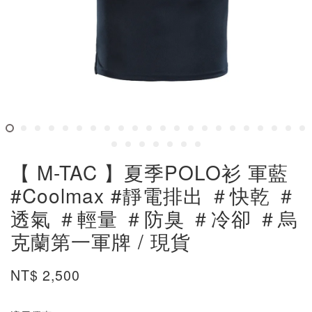
【 M-TAC 】夏季POLO衫 軍藍
#Coolmax #靜電排出 ＃快乾 ＃
透氣 ＃輕量 ＃防臭 ＃冷卻 ＃烏
克蘭第一軍牌 / 現貨
NT$ 2,500