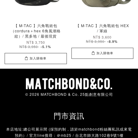
【 M-TAC 】六角戰術包
【 M-TAC 】六角戰術包 HEX
（cordura＋hex 6角風潮格
/ 軍綠
紋）/ 黑多地 / 最後現貨
NT$ 3,600
NT$ 3,950
-8.9%
NT$ 3,750
NT$ 3,950
-5.1%
加入購物車
加入購物車
© 2026 MATCHBOND & Co. 25點創意有限公司
門市資訊
本店地址:總公司展示間 (採預約制，請於matchbond粉絲團私訊或來電
預約）/ 官方line搜尋：＠mb25 / 台北市師大路102巷9號1樓