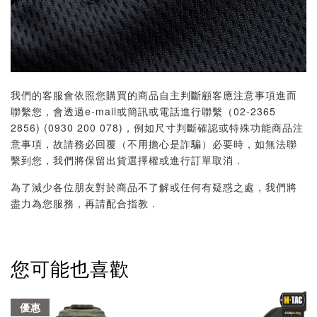
我們的客服會依照您購買的商品自主判斷顧客應注意事項進而
聯繫您，會透過e-mail或簡訊或電話進行聯繫（02-2365
2856) (0930 200 078)，例如尺寸判斷確認或特殊功能商品注
意事項，故請務必回覆（不用擔心是詐騙）必要時，如無法聯
繫到您，我們將保留出貨選擇權或進行訂單取消．
為了減少各位朋友對於商品不了解或任何有疑惑之處，我們將
盡力為您服務，再請配合指教．
您可能也喜歡
優惠