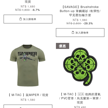
現貨
NT$ 1,680
【SAVAGE】Brushstroke
NT$ 1,800
-6.7%
Button-up 筆觸襯衫 /有彈性/
罕見壓扣極方便
加入購物車
NT$ 1,980
NT$ 2,800
-29.3%
加入購物車
優惠
【 M-TAC 】🇺🇦 他媽的運氣
【 M-TAC 】鼠MIPER / 現貨
/ PVC臂章 / 烏克蘭第一軍牌 /
NT$ 1,580
現貨
NT$ 490