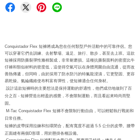
Conquistador Flex 短褲將成為您在任何類型戶外活動中的可靠伴侶。您
可以穿著它們去訓練、去射擊場、遠足、旅行、散步，甚至去上班。這款
短褲採用防撕裂彈性滌棉製成，非常耐磨損。這種抗撕裂面料的密度比牛
仔褲和類似材料的密度低，這使得空氣可以在身體周圍自由流通，從而改
善熱傳遞，但同時，由於採用了防水防污的特氟龍浸漬，它更堅固、更容
易乾燥。氨綸纖維使布料富有彈性，使短褲適合任何身材。
設計這款短褲時的主要想法是保持運動的舒適性，他們成功地做到了百
分之百 - 短褲營造出輕盈的感覺，不會限制運動，而且看起來時尚而堅
固。
M-Tac Conquistador Flex 短褲不會限制行動自由，可以輕鬆執行戰術和
日常任務。
短褲的皮帶採用拉鍊和扣環閉合，配有寬度不超過 5.5 公分的皮帶。腰帶
正面縫有兩個D形環，用於懸掛各種設備。