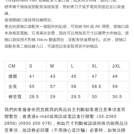
Conquistador Flex 短褲配有大量口袋，既實用又特殊：總共八個。
標準褲子側袋底部配有加固裝置 - 用於將刀子或手電筒夾固定在口袋邊
緣。
後側開縫口袋採用拉鍊閉合。
整合的貨物口袋配有一個額外的貼袋，可容納 M4 或 AK 彈匣。貨物口袋
本身相當寬敞。它有兩次折疊，因此可以增加其尺寸以攜帶大件物品。貨
物口袋採用不對稱 Velcro 翻蓋閉合，並配有快速釋放孔。此外，貨物口
袋配有第二個拉鍊入口，可讓您以坐姿取用其中的物品
CM
S
M
L
XL
2XL
腰圍
41
43
45
47
49
全長
55
57
58
58.5
59
褲管寬
28.5
29
29.5
30
30.5
我們的客服會依照您購買的商品自主判斷顧客應注意事項進而
聯繫您，會透過e-mail或簡訊或電話進行聯繫（02-2365
2856) (0930 200 078)，例如尺寸判斷確認或特殊功能商品注
意事項，故請務必回覆（不用擔心是詐騙）必要時，如無法聯