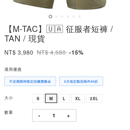
【M-TAC】🇺🇦 征服者短褲 /
TAN / 現貨
NT$ 3,980
NT$ 4,680
-15%
適用優惠
不定期限時限定回饋獎勵金
8月指定類別兩件88折
大小
S
M
L
XL
2XL
數量
-
+