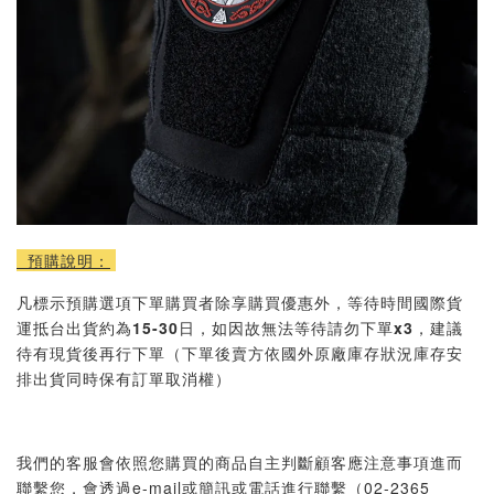
預購說明：
凡標示預購選項下單購買者除享購買優惠外，等待時間國際貨
運抵台出貨約為
15-30
日，如因故無法等待請勿下單
x3
，建議
待有現貨後再行下單（下單後賣方依國外原廠庫存狀況庫存安
排出貨同時保有訂單取消權）
我們的客服會依照您購買的商品自主判斷顧客應注意事項進而
聯繫您，會透過e-mail或簡訊或電話進行聯繫（02-2365