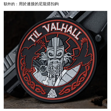
用於連接的尼龍搭扣鉤
額外的：