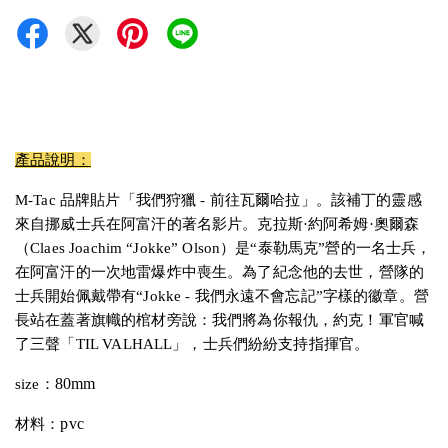
產品說明：
M-Tac 品牌貼片「我們狩獵 - 前往瓦爾哈拉」。該補丁的靈感
來自挪威士兵在阿富汗的著名影片。克拉斯·約阿希姆·奧爾森
（Claes Joachim “Jokke” Olson）是“泰勒馬克”營的一名士兵，
在阿富汗的一次地雷爆炸中喪生。為了紀念他的去世，營隊的
士兵開始佩戴帶有“Jokke - 我們永遠不會忘記”字樣的徽章。營
長站在蓋著旗幟的棺材旁說：我們將為你報仇，約克！軍官喊
了三聲「TIL VALHALL」，士兵們紛紛支持指揮官。
80mm
size：
pvc
材料：