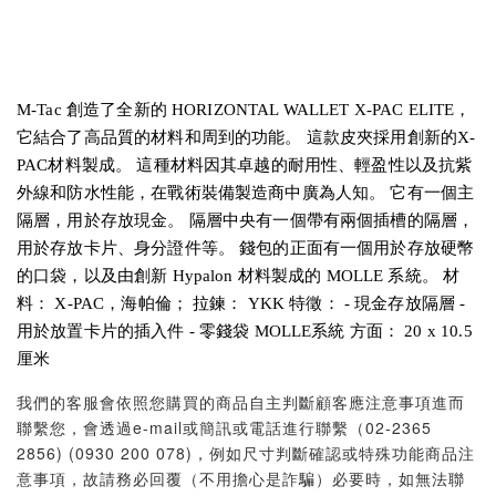
M-Tac 創造了全新的 HORIZONTAL WALLET X-PAC ELITE，
它結合了高品質的材料和周到的功能。 這款皮夾採用創新的X-
PAC材料製成。 這種材料因其卓越的耐用性、輕盈性以及抗紫
外線和防水性能，在戰術裝備製造商中廣為人知。 它有一個主
隔層，用於存放現金。 隔層中央有一個帶有兩個插槽的隔層，
用於存放卡片、身分證件等。 錢包的正面有一個用於存放硬幣
的口袋，以及由創新 Hypalon 材料製成的 MOLLE 系統。 材
料： X-PAC，海帕倫； 拉鍊： YKK 特徵： - 現金存放隔層 -
用於放置卡片的插入件 - 零錢袋 MOLLE系統 方面： 20 x 10.5
厘米
我們的客服會依照您購買的商品自主判斷顧客應注意事項進而
聯繫您，會透過e-mail或簡訊或電話進行聯繫（02-2365
2856) (0930 200 078)，例如尺寸判斷確認或特殊功能商品注
意事項，故請務必回覆（不用擔心是詐騙）必要時，如無法聯