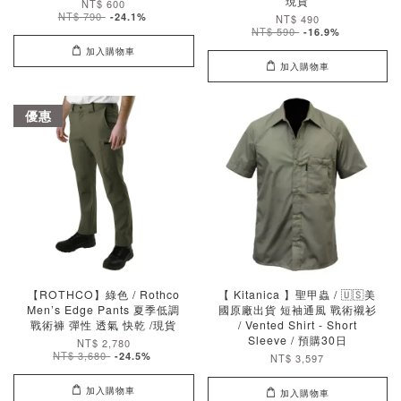
現貨
NT$ 600
NT$ 790
-24.1%
NT$ 490
NT$ 590
-16.9%
加入購物車
加入購物車
優惠
【ROTHCO】綠色 / Rothco
【 Kitanica 】聖甲蟲 / 🇺🇸美
Men’s Edge Pants 夏季低調
國原廠出貨 短袖通風 戰術襯衫
戰術褲 彈性 透氣 快乾 /現貨
/ Vented Shirt - Short
Sleeve / 預購30日
NT$ 2,780
NT$ 3,680
-24.5%
NT$ 3,597
加入購物車
加入購物車