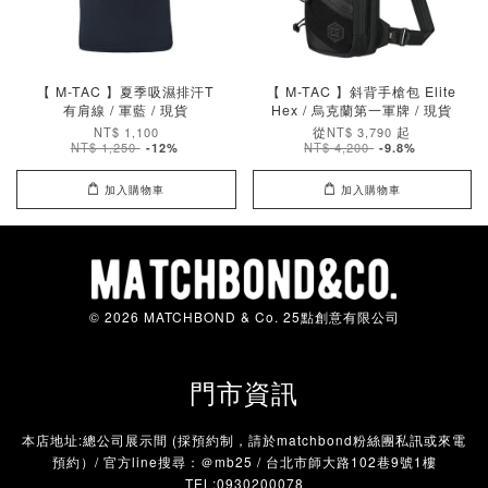
【 M-TAC 】夏季吸濕排汗T
【 M-TAC 】斜背手槍包 Elite
有肩線 / 軍藍 / 現貨
Hex / 烏克蘭第一軍牌 / 現貨
從
起
NT$ 1,100
NT$ 3,790
NT$ 1,250
NT$ 4,200
-12%
-9.8%
加入購物車
加入購物車
© 2026 MATCHBOND & Co. 25點創意有限公司
門市資訊
本店地址:總公司展示間 (採預約制，請於matchbond粉絲團私訊或來電
預約）/ 官方line搜尋：＠mb25 / 台北市師大路102巷9號1樓
TEL:0930200078