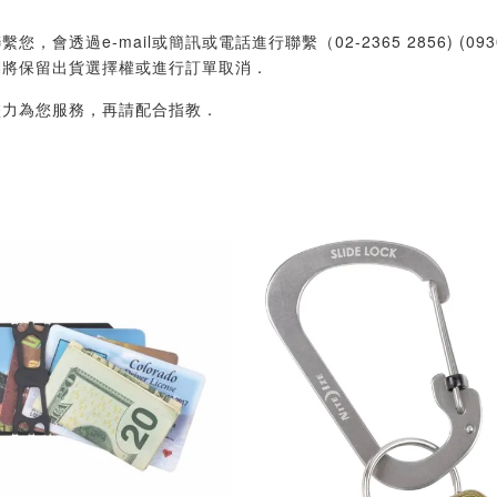
過e-mail或簡訊或電話進行聯繫（02-2365 2856) (09
們將保留出貨選擇權或進行訂單取消．
盡力為您服務，再請配合指教．