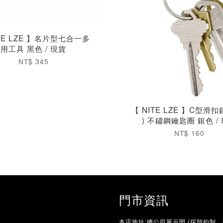
ITE LZE 】名片型七合一多
用工具 黑色 / 現貨
NT$ 345
【 NITE LZE 】C型滑扣鎖
) 不鏽鋼鑰匙圈 銀色 /
NT$ 160
門市資訊
本店地址:總公司展示間 (採預約制