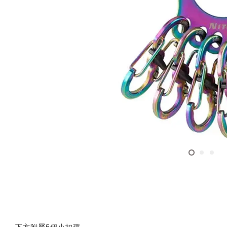
下方附屬5個小扣環