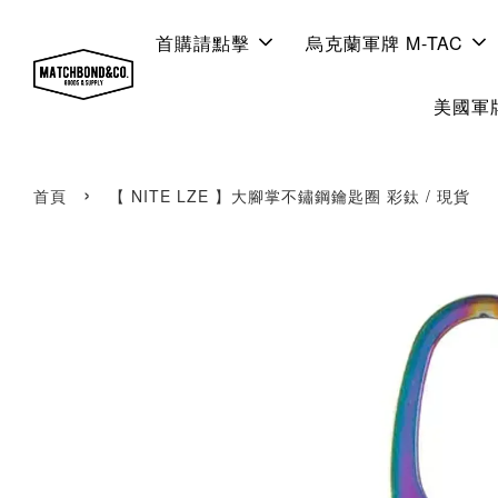
首購請點擊
烏克蘭軍牌 M-TAC
美國軍牌
›
首頁
【 NITE LZE 】大腳掌不鏽鋼鑰匙圈 彩鈦 / 現貨