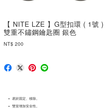
【 NITE LZE 】G型扣環 ( 1號 )
雙重不鏽鋼鑰匙圈 銀色
NT$ 200
易於固定、移除。
雙室增加安全性。