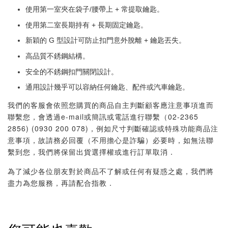
使用第一室夾在袋子/腰帶上 + 常提取鑰匙。
使用第二室長期持有 + 長期固定鑰匙。
新穎的 G 型設計可防止扣門意外脫離 + 鑰匙丟失。
高品質不銹鋼結構。
安全的不銹鋼扣門關閉設計。
通用設計幾乎可以容納任何鑰匙、配件或汽車鑰匙。
我們的客服會依照您購買的商品自主判斷顧客應注意事項進而
聯繫您，會透過e-mail或簡訊或電話進行聯繫（02-2365
2856) (0930 200 078)，例如尺寸判斷確認或特殊功能商品注
意事項，故請務必回覆（不用擔心是詐騙）必要時，如無法聯
繫到您，我們將保留出貨選擇權或進行訂單取消．
為了減少各位朋友對於商品不了解或任何有疑惑之處，我們將
盡力為您服務，再請配合指教．