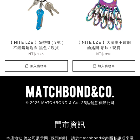
【 NITE LZE 】G型扣 ( 3號 )
【 NITE LZE 】大腳掌不鏽鋼
不鏽鋼鑰匙圈 黑色 / 現貨
鑰匙圈 彩鈦 / 現貨
NT$ 175
NT$ 390
加入購物車
加入購物車
© 2026 MATCHBOND & Co. 25點創意有限公司
門市資訊
本店地址:總公司展示間 (採預約制，請於matchbond粉絲團私訊或來電