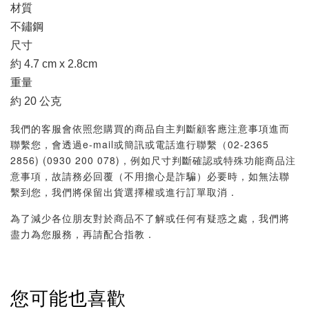
材質
不鏽鋼
尺寸
約 4.7 cm x 2.8cm
重量
約 20 公克
我們的客服會依照您購買的商品自主判斷顧客應注意事項進而
聯繫您，會透過e-mail或簡訊或電話進行聯繫（02-2365
2856) (0930 200 078)，例如尺寸判斷確認或特殊功能商品注
意事項，故請務必回覆（不用擔心是詐騙）必要時，如無法聯
繫到您，我們將保留出貨選擇權或進行訂單取消．
為了減少各位朋友對於商品不了解或任何有疑惑之處，我們將
盡力為您服務，再請配合指教．
您可能也喜歡