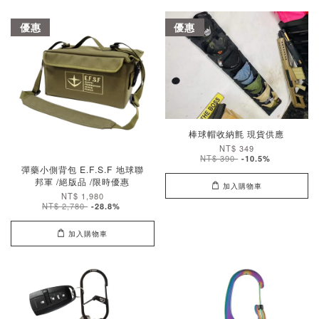
優惠
優惠
棒球帽收納氈 現貨供應
NT$ 349
NT$ 390
-10.5%
彈藥小側背包 E.F.S.F 地球聯
邦軍 /絕版品 /限時優惠
加入購物車
NT$ 1,980
NT$ 2,780
-28.8%
加入購物車