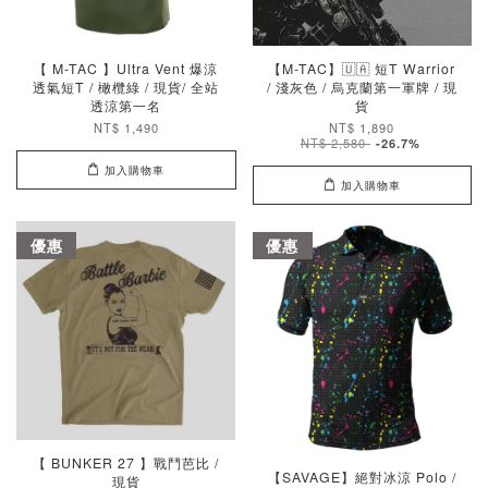
【 M-TAC 】Ultra Vent 爆涼
【M-TAC】🇺🇦 短T Warrior
透氣短T / 橄欖綠 / 現貨/ 全站
/ 淺灰色 / 烏克蘭第一軍牌 / 現
透涼第一名
貨
NT$ 1,490
NT$ 1,890
NT$ 2,580
-26.7%
加入購物車
加入購物車
優惠
優惠
【 BUNKER 27 】戰鬥芭比 /
【SAVAGE】絕對冰涼 Polo /
現貨