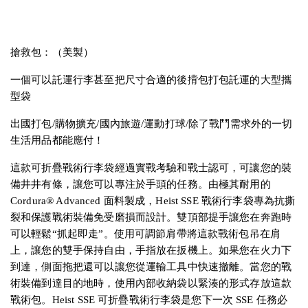
搶救包：（美製）
一個可以託運行李甚至把尺寸合適的後揹包打包託運的大型攜
型袋
出國打包/購物擴充/國內旅遊/運動打球/除了戰鬥需求外的一切
生活用品都能應付！
這款可折疊戰術行李袋經過實戰考驗和戰士認可，可讓您的裝
備井井有條，讓您可以專注於手頭的任務。由極其耐用的
Cordura® Advanced 面料製成，Heist SSE 戰術行李袋專為抗撕
裂和保護戰術裝備免受磨損而設計。雙頂部提手讓您在奔跑時
可以輕鬆“抓起即走”。使用可調節肩帶將這款戰術包吊在肩
上，讓您的雙手保持自由，手指放在扳機上。如果您在火力下
到達，側面拖把還可以讓您從運輸工具中快速撤離。當您的戰
術裝備到達目的地時，使用內部收納袋以緊湊的形式存放這款
戰術包。Heist SSE 可折疊戰術行李袋是您下一次 SSE 任務必