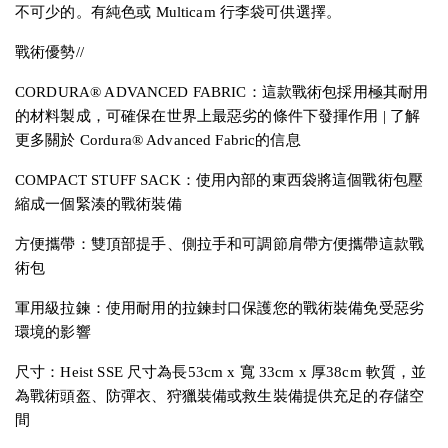
不可少的。有純色或 Multicam 行李袋可供選擇。
戰術優勢//
CORDURA® ADVANCED FABRIC：這款戰術包採用極其耐用
的材料製成，可確保在世界上最惡劣的條件下發揮作用 | 了解
更多關於 Cordura® Advanced Fabric的信息
COMPACT STUFF SACK：使用內部的東西袋將這個戰術包壓
縮成一個緊湊的戰術裝備
方便攜帶：雙頂部提手、側拉手和可調節肩帶方便攜帶這款戰
術包
軍用級拉鍊：使用耐用的拉鍊封口保護您的戰術裝備免受惡劣
環境的影響
尺寸：Heist SSE 尺寸為長53cm x 寬 33cm x 厚38cm 軟質，並
為戰術頭盔、防彈衣、狩獵裝備或救生裝備提供充足的存儲空
間