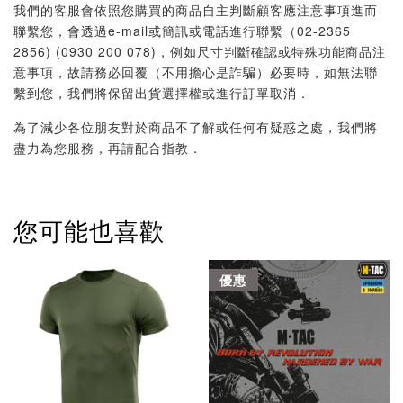
我們的客服會依照您購買的商品自主判斷顧客應注意事項進而
聯繫您，會透過e-mail或簡訊或電話進行聯繫（02-2365
2856) (0930 200 078)，例如尺寸判斷確認或特殊功能商品注
意事項，故請務必回覆（不用擔心是詐騙）必要時，如無法聯
繫到您，我們將保留出貨選擇權或進行訂單取消．
為了減少各位朋友對於商品不了解或任何有疑惑之處，我們將
盡力為您服務，再請配合指教．
您可能也喜歡
優惠