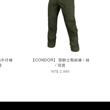
密碼牛仔褲
【CONDOR】 聖騎士戰術褲 / 綠
貨
/ 現貨
NT$ 2,980