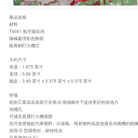
產品規格
材料
T6061 航空級鋁坯
陽極處理彩色飾面
鍍黃銅打火機芯
大約尺寸
長度：1.875 英寸
直徑：0.66 英寸
鐵盒：3.40 英寸 x 2.375 英寸 x 0.375 英寸
特徵
銑削工業滾花表面可在寒冷/潮濕條件下提供更好的抓地力
掛繩孔
可補充普通打火機液體
也可使用無鉛汽車燃料、白煤氣、噴射燃料或其他適合內燃機的精
採用 O 型環密封，耐候性佳
可更換的“火石”