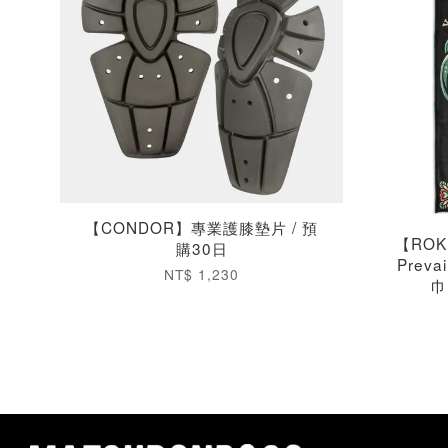
【CONDOR】專業護膝墊片 / 預
【ROK
購30日
Prev
NT$ 1,230
巾