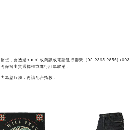
過e-mail或簡訊或電話進行聯繫（02-2365 2856) (09
們將保留出貨選擇權或進行訂單取消．
盡力為您服務，再請配合指教．