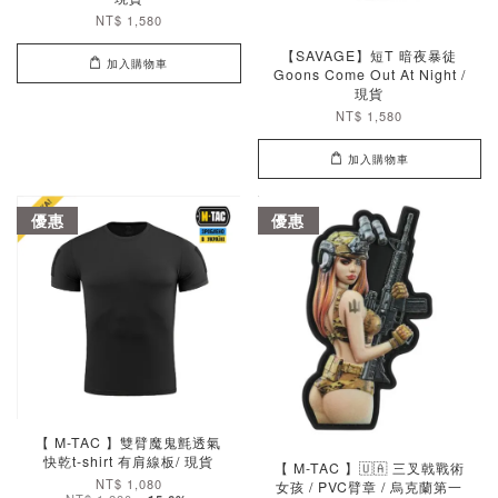
NT$ 1,580
【SAVAGE】短T 暗夜暴徒
加入購物車
Goons Come Out At Night /
現貨
NT$ 1,580
加入購物車
優惠
優惠
【 M-TAC 】雙臂魔鬼氈透氣
快乾t-shirt 有肩線板/ 現貨
【 M-TAC 】🇺🇦 三叉戟戰術
NT$ 1,080
女孩 / PVC臂章 / 烏克蘭第一