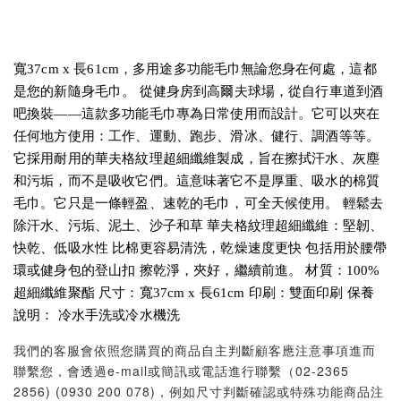
寬37cm x 長61cm，多用途多功能毛巾無論您身在何處，這都
是您的新隨身毛巾。 從健身房到高爾夫球場，從自行車道到酒
吧換裝——這款多功能毛巾專為日常使用而設計。它可以夾在
任何地方使用：工作、運動、跑步、滑冰、健行、調酒等等。
它採用耐用的華夫格紋理超細纖維製成，旨在擦拭汗水、灰塵
和污垢，而不是吸收它們。這意味著它不是厚重、吸水的棉質
毛巾。它只是一條輕盈、速乾的毛巾，可全天候使用。 輕鬆去
除汗水、污垢、泥土、沙子和草 華夫格紋理超細纖維：堅韌、
快乾、低吸水性 比棉更容易清洗，乾燥速度更快 包括用於腰帶
環或健身包的登山扣 擦乾淨，夾好，繼續前進。 材質：100%
超細纖維聚酯 尺寸：寬37cm x 長61cm 印刷：雙面印刷 保養
說明： 冷水手洗或冷水機洗
我們的客服會依照您購買的商品自主判斷顧客應注意事項進而
聯繫您，會透過e-mail或簡訊或電話進行聯繫（02-2365
2856) (0930 200 078)，例如尺寸判斷確認或特殊功能商品注