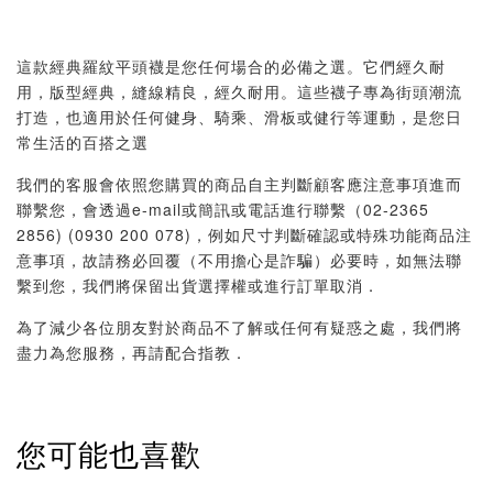
這款經典羅紋平頭襪是您任何場合的必備之選。它們經久耐
用，版型經典，縫線精良，經久耐用。這些襪子專為街頭潮流
打造，也適用於任何健身、騎乘、滑板或健行等運動，是您日
常生活的百搭之選
我們的客服會依照您購買的商品自主判斷顧客應注意事項進而
聯繫您，會透過e-mail或簡訊或電話進行聯繫（02-2365
2856) (0930 200 078)，例如尺寸判斷確認或特殊功能商品注
意事項，故請務必回覆（不用擔心是詐騙）必要時，如無法聯
繫到您，我們將保留出貨選擇權或進行訂單取消．
為了減少各位朋友對於商品不了解或任何有疑惑之處，我們將
盡力為您服務，再請配合指教．
您可能也喜歡