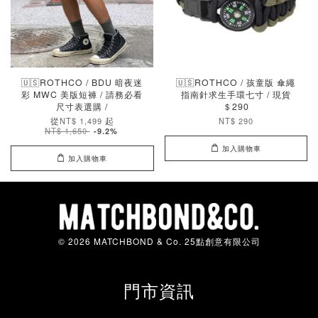
🇺🇸ROTHCO / BDU 暗夜迷
🇺🇸ROTHCO / 孩童版 傘繩
彩 MWC 美版短褲 / 請務必看
指南針求生手環七寸 / 現貨
尺寸表選購 /
＄290
從
起
NT$ 1,499
NT$ 290
NT$ 1,650
-9.2%
加入購物車
加入購物車
© 2026 MATCHBOND & Co. 25點創意有限公司
門市資訊