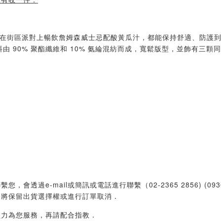
還是在街區派對上暢飲詹姆森威士忌配酸黃瓜汁，都能保持舒適、防護到位
料由 90% 聚酯纖維和 10% 氨綸混紡而成，寬鬆版型，並飾有三顆
過e-mail或簡訊或電話進行聯繫（02-2365 2856) (09
們將保留出貨選擇權或進行訂單取消．
盡力為您服務，再請配合指教．