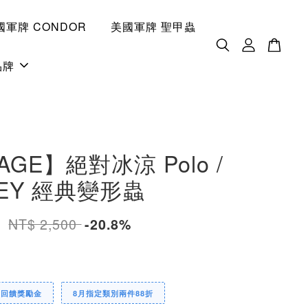
國軍牌 CONDOR
美國軍牌 聖甲蟲
品牌
AGE】絕對冰涼 Polo /
LEY 經典變形蟲
0
NT$ 2,500
-20.8%
定回饋獎勵金
8月指定類別兩件88折