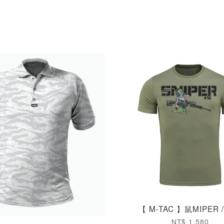
【 M-TAC 】鼠MIPER 
NT$ 1,580