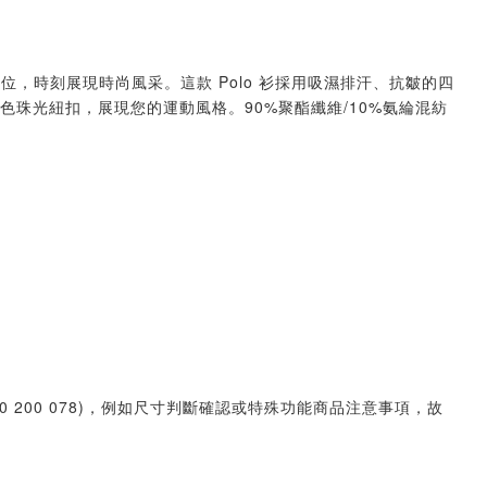
，時刻展現時尚風采。這款 Polo 衫採用吸濕排汗、抗皺的四
同色珠光紐扣，展現您的運動風格。90%聚酯纖維/10%氨綸混紡
30 200 078)，例如尺寸判斷確認或特殊功能商品注意事項，故