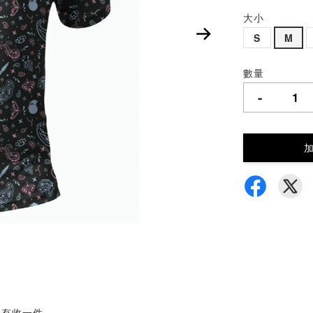
大小
S
M
數量
-
人有收一件．