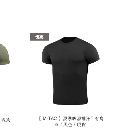
優惠
【 M-TAC 】夏季吸濕排汗T 有肩
/ 現貨
線 / 黑色 / 現貨