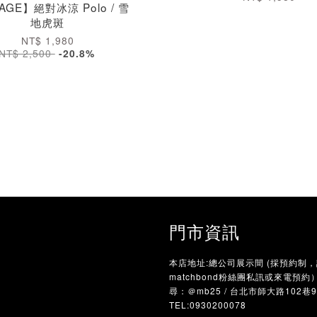
AGE】絕對冰涼 Polo / 雪
地虎斑
NT$ 1,980
NT$ 2,500
-20.8%
門市資訊
本店地址:總公司展示間 (採預約制
matchbond粉絲團私訊或來電預約）/
尋：＠mb25 / 台北市師大路102巷
TEL:0930200078