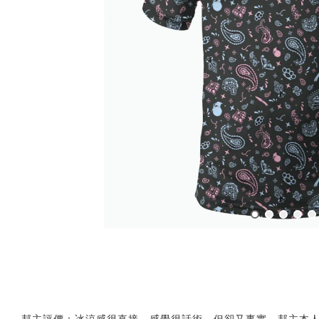
邦主評價：冰涼感很直接，感覺很話術，但卻又事實，邦主本