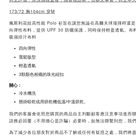
173/72 胸104cm 穿M
佩斯利花紋高性能 Polo 衫旨在讓您無論在高爾夫球場揮桿
向彈性布料，提供 UPF 30 防曬保護，同時保持輕盈透氣。布
吸濕排汗布料
四向彈性
寬鬆版型
輕盈透氣
3顆顏色相襯的珠光紐扣
關心：
冷水機洗
懸掛晾乾或用烘乾機低溫/中溫烘乾。
我們的客服會依照您購買的商品自主判斷顧客應注意事項進而聯繫您，會透
請務必回覆（不用擔心是詐騙）必要時，如無法聯繫到您，我
為了減少各位朋友對於商品不了解或任何有疑惑之處，我們將