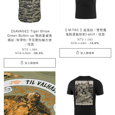
【 M-TAC 】超值款 / 雙臂魔
【SAVAGE】Tiger Stripe
鬼氈透氣快乾t-shirt / 現貨
Green Button-up 戰術夏威夷
NT$ 1,080
襯衫 /有彈性/ 罕見壓扣極方便
NT$ 1,280
-15.6%
/ 現貨
NT$ 1,980
NT$ 2,800
加入購物車
-29.3%
加入購物車