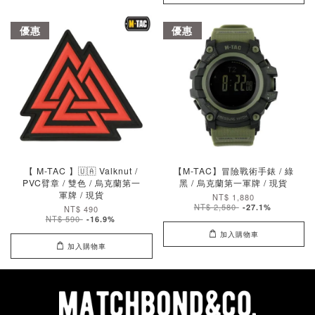
優惠
優惠
【 M-TAC 】🇺🇦 Valknut /
【M-TAC】冒險戰術手錶 / 綠
PVC臂章 / 雙色 / 烏克蘭第一
黑 / 烏克蘭第一軍牌 / 現貨
軍牌 / 現貨
NT$ 1,880
NT$ 2,580
-27.1%
NT$ 490
NT$ 590
-16.9%
加入購物車
加入購物車