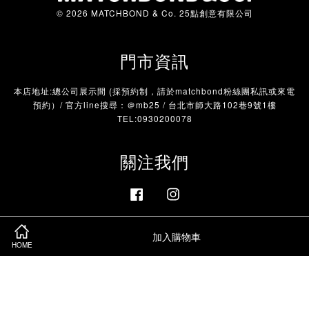
© 2026 MATCHBOND & Co. 25點創意有限公司
門市資訊
本店地址:總公司展示間 (採預約制，請於matchbond粉絲團私訊或來電
預約）/ 官方line搜尋：＠mb25 / 台北市師大路102巷9號1樓
TEL:0930200078
關注我們
Facebook
Instagram
加入購物車
Visa
Master
HOME
服務條款
|
隱私政策
|
退款政策