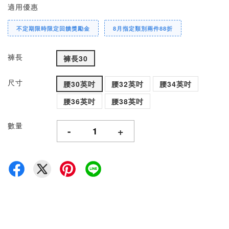
適用優惠
不定期限時限定回饋獎勵金
8月指定類別兩件88折
褲長
褲長30
尺寸
腰30英吋
腰32英吋
腰34英吋
腰36英吋
腰38英吋
數量
-
+