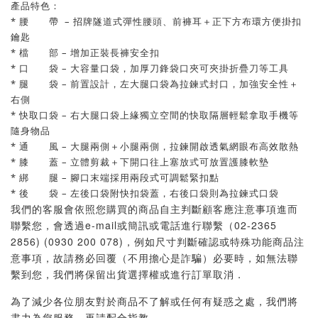
產品特色：
* 腰 帶 – 招牌隧道式彈性腰頭、前褲耳＋正下方布環方便掛扣
鑰匙
* 檔 部 – 增加正裝長褲安全扣
* 口 袋 – 大容量口袋，加厚刀鋒袋口夾可夾掛折疊刀等工具
* 腿 袋 – 前置設計，左大腿口袋為拉鍊式封口，加強安全性＋
右側
* 快取口袋 – 右大腿口袋上緣獨立空間的快取隔層輕鬆拿取手機等
隨身物品
* 通 風 – 大腿兩側＋小腿兩側，拉鍊開啟透氣網眼布高效散熱
* 膝 蓋 – 立體剪裁＋
下開口往上塞放式
可放置護膝軟墊
* 綁 腿 – 腳口末端採用兩段式可調鬆緊扣點
* 後 袋 – 左後口袋附快扣袋蓋，右後口袋則為拉鍊式口袋
我們的客服會依照您購買的商品自主判斷顧客應注意事項進而
聯繫您，會透過e-mail或簡訊或電話進行聯繫（02-2365
2856) (0930 200 078)，例如尺寸判斷確認或特殊功能商品注
意事項，故請務必回覆（不用擔心是詐騙）必要時，如無法聯
繫到您，我們將保留出貨選擇權或進行訂單取消．
為了減少各位朋友對於商品不了解或任何有疑惑之處，我們將
盡力為您服務，再請配合指教．