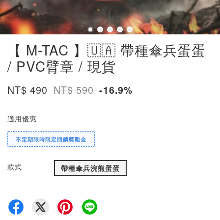
【 M-TAC 】🇺🇦 帶種傘兵蛋蛋
/ PVC臂章 / 現貨
NT$ 490
NT$ 590
-16.9%
適用優惠
不定期限時限定回饋獎勵金
款式
帶種傘兵浣熊蛋蛋