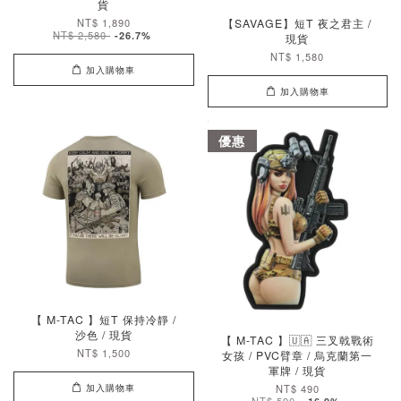
貨
NT$ 1,890
【SAVAGE】短T 夜之君主 /
NT$ 2,580
-26.7%
現貨
NT$ 1,580
加入購物車
加入購物車
優惠
【 M-TAC 】短T 保持冷靜 /
沙色 / 現貨
【 M-TAC 】🇺🇦 三叉戟戰術
NT$ 1,500
女孩 / PVC臂章 / 烏克蘭第一
軍牌 / 現貨
加入購物車
NT$ 490