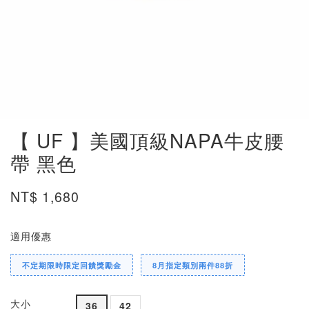
【 UF 】美國頂級NAPA牛皮腰
帶 黑色
NT$ 1,680
適用優惠
不定期限時限定回饋獎勵金
8月指定類別兩件88折
大小
36
42