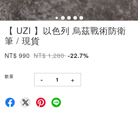
【 UZI 】以色列 烏茲戰術防衛
筆 / 現貨
NT$ 990
NT$ 1,280
-22.7%
數量
-
+