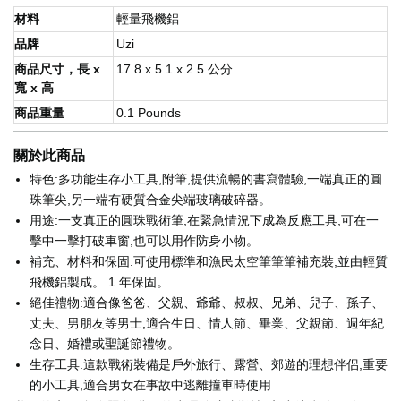
材料
輕量飛機鋁
品牌
Uzi
商品尺寸，長 x
17.8 x 5.1 x 2.5 公分
寬 x 高
商品重量
0.1 Pounds
關於此商品
特色:多功能生存小工具,附筆,提供流暢的書寫體驗,一端真正的圓
珠筆尖,另一端有硬質合金尖端玻璃破碎器。
用途:一支真正的圓珠戰術筆,在緊急情況下成為反應工具,可在一
擊中一擊打破車窗,也可以用作防身小物。
補充、材料和保固:可使用標準和漁民太空筆筆筆補充裝,並由輕質
飛機鋁製成。 1 年保固。
絕佳禮物:適合像爸爸、父親、爺爺、叔叔、兄弟、兒子、孫子、
丈夫、男朋友等男士,適合生日、情人節、畢業、父親節、週年紀
念日、婚禮或聖誕節禮物。
生存工具:這款戰術裝備是戶外旅行、露營、郊遊的理想伴侶;重要
的小工具,適合男女在事故中逃離撞車時使用