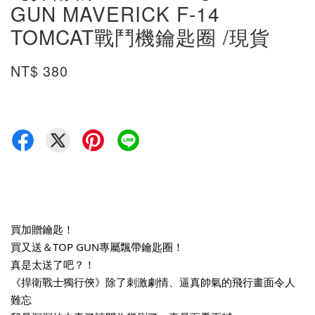
GUN MAVERICK F-14
TOMCAT戰鬥機鑰匙圈 /現貨
NT$ 380
買加贈鑰匙！
買又送＆TOP GUN專屬飄帶鑰匙圈！
真是太送了吧？！
《捍衛戰士獨行俠》除了刺激劇情、逼真帥氣的飛行畫面令人
難忘