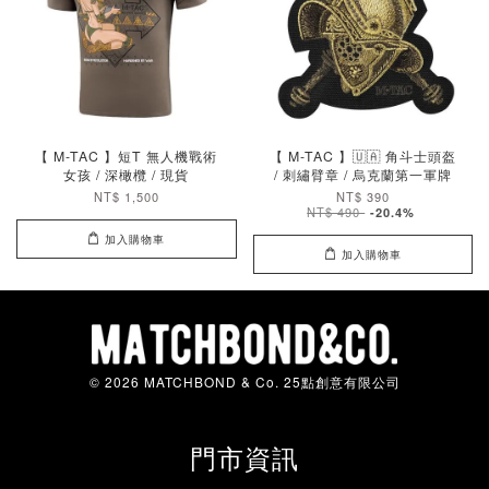
【 M-TAC 】短T 無人機戰術
【 M-TAC 】🇺🇦 角斗士頭盔
女孩 / 深橄欖 / 現貨
/ 刺繡臂章 / 烏克蘭第一軍牌
NT$ 1,500
NT$ 390
NT$ 490
-20.4%
加入購物車
加入購物車
© 2026 MATCHBOND & Co. 25點創意有限公司
門市資訊