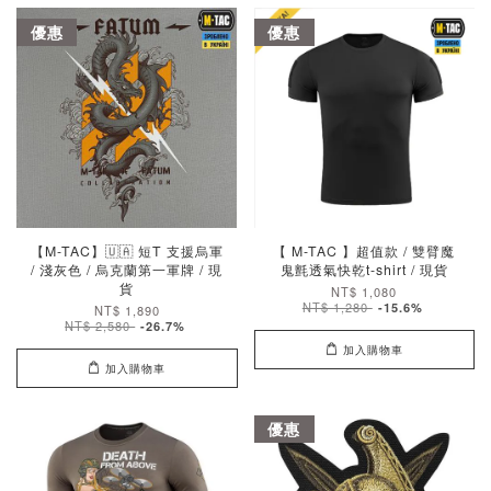
優惠
優惠
【M-TAC】🇺🇦 短T 支援烏軍
【 M-TAC 】超值款 / 雙臂魔
/ 淺灰色 / 烏克蘭第一軍牌 / 現
鬼氈透氣快乾t-shirt / 現貨
貨
NT$ 1,080
NT$ 1,280
-15.6%
NT$ 1,890
NT$ 2,580
-26.7%
加入購物車
加入購物車
優惠