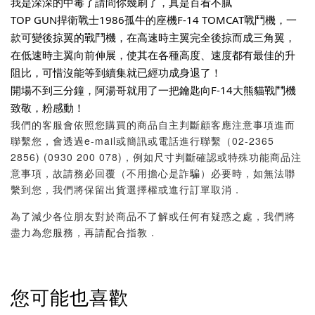
我是深深的中毒了請問你幾刷了，真是百看不膩 
TOP GUN捍衛戰士1986孤牛的座機F-14 TOMCAT戰鬥機，一
款可變後掠翼的戰鬥機，在高速時主翼完全後掠而成三角翼，
在低速時主翼向前伸展，使其在各種高度、速度都有最佳的升
阻比，可惜沒能等到續集就已經功成身退了！
開場不到三分鐘，阿湯哥就用了一把鑰匙向F-14大熊貓戰鬥機
致敬，粉感動！
我們的客服會依照您購買的商品自主判斷顧客應注意事項進而
聯繫您，會透過e-mail或簡訊或電話進行聯繫（02-2365
2856) (0930 200 078)，例如尺寸判斷確認或特殊功能商品注
意事項，故請務必回覆（不用擔心是詐騙）必要時，如無法聯
繫到您，我們將保留出貨選擇權或進行訂單取消．
為了減少各位朋友對於商品不了解或任何有疑惑之處，我們將
盡力為您服務，再請配合指教．
您可能也喜歡